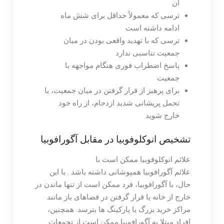
آن
ترسی که معمولاً حداقل برای شش ماه
ادامه داشته است
ترسی که با تهدید واقعی بودن در میان
جمعیت تناسبی ندارد
پاسخ اضطراب فوری هنگام مواجهه با
جمعیت
برای پرهیز از قرار گرفتن در میان جمعیت، یا
تحمل پریشانی شدید ازدحام، از راه خود
خارج شوید
تشخیص انوکلوفوبیا در مقابل آگورافوبیا
علائم انوکلوفوبیا ممکن است با
علائم آگورافوبیا همپوشانی داشته باشد . با این
حال، با آگورافوبیا، فرد ممکن است از تنها ماندن در
خارج از خانه یا قرار گرفتن در فضاهای باز مانند
مراکز خرید بزرگ یا پارکینگ ها بترسد. همچنین،
افراد مبتلا به آگورافوبیا ممکن است از تجمعات