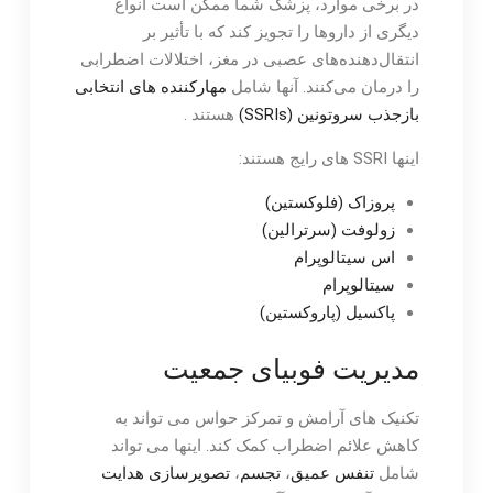
در برخی موارد، پزشک شما ممکن است انواع
دیگری از داروها را تجویز کند که با تأثیر بر
انتقال‌دهنده‌های عصبی در مغز، اختلالات اضطرابی
را درمان می‌کنند. آنها شامل
مهارکننده های انتخابی
بازجذب سروتونین (SSRIs)
هستند .
اینها SSRI های رایج هستند:
پروزاک (فلوکستین)
زولوفت (سرترالین)
اس سیتالوپرام
سیتالوپرام
پاکسیل (پاروکستین)
مدیریت فوبیای جمعیت
تکنیک های آرامش و تمرکز حواس می تواند به
کاهش علائم اضطراب کمک کند. اینها می تواند
شامل
تنفس عمیق
،
تجسم
،
تصویرسازی هدایت