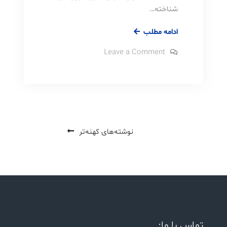
شناخته…
تقویت
ادامه مطلب
مثبت
on
Leave a Comment
و
تقویت
مثبت
منفی
و
در
منفی
در
شرطی‌سازی
شرطی‌سازی
عامل
عامل
راهبری
نوشته‌های کهنه‌تر
نوشته‌ها
تماس با ما: