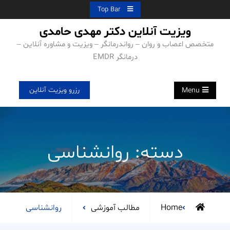
Ski
Top Bar
t
ویزیت آنلاین دکتر مهدی حامدی
conten
متخصص اعصاب و روان – رواندرمانگر – ویزیت و مشاوره آنلاین –
درمانگر EMDR
رزرو ویزیت آنلاین
Menu
دسته:
روانشناسی
Archive
Home
مطالب آموزشی
روانشناسی
for