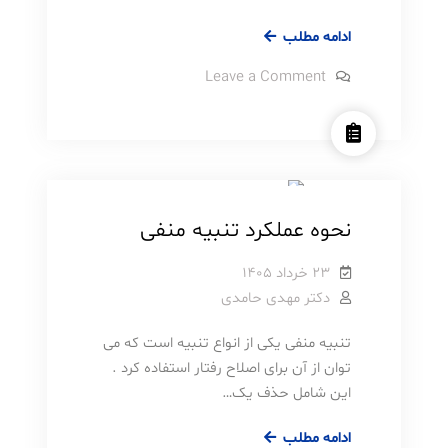
چگونه
ادامه مطلب
باورهای
on
Leave a Comment
بنیادین
چگونه
باورهای
منفی
بنیادین
خود
منفی
روانشناسی
مطالب آموزشی
خود
را
را
شناسایی
شناسایی
کرده
کرده
و
نحوه عملکرد تنبیه منفی
به
و
چالش
بکشید؟
به
۲۳ خرداد ۱۴۰۵
چالش
دکتر مهدی حامدی
بکشید؟
تنبیه منفی یکی از انواع تنبیه است که می
توان از آن برای اصلاح رفتار استفاده کرد .
این شامل حذف یک…
نحوه
ادامه مطلب