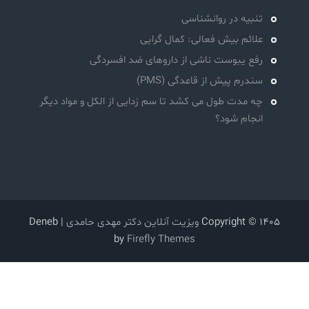
تنبیه در روانشناسی
علائم بیش فعالی: کمال گرایی
رفع یبوست ناشی از داروهای ضد افسردگی
سندرم پیش از قاعدگی (PMS)
چه مدت طول می کشد تا سم زدایی از الکل و مواد دیگر
انجام شود؟
Copyright © 1405
ویزیت آنلاین دکتر مهدی حامدی
| Deneb
by
Firefly Themes