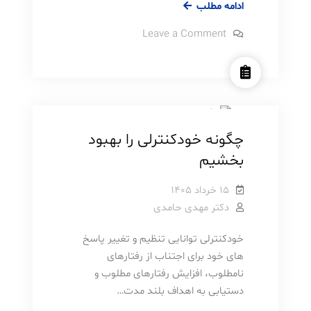
۷
ادامه مطلب
تکنیک
on
Leave a Comment
گوش
7
تکنیک
دادن
گوش
فعال
دادن
روانشناسی
مطالب آموزشی
فعال
برای
برای
برقراری
برقراری
ارتباط
ارتباط
بهتر
چگونه خودکنترلی را بهبود
بهتر
بخشیم
۱۵ خرداد ۱۴۰۵
دکتر مهدی حامدی
خودکنترلی توانایی تنظیم و تغییر پاسخ
های خود برای اجتناب از رفتارهای
نامطلوب، افزایش رفتارهای مطلوب و
دستیابی به اهداف بلند مدت…