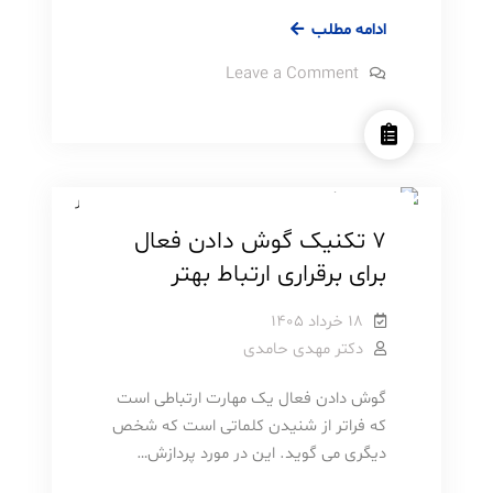
۱۱
ادامه مطلب
نشانه
on
Leave a Comment
ای
11
نشانه
روانشناسی
سبک زندگی
که
ای
نشان
که
مطالب آموزشی
نشان
می
می
دهد
دهد
ممکن
ممکن
است
۷ تکنیک گوش دادن فعال
فرد
است
بیش‌موفق
برای برقراری ارتباط بهتر
باشید
فرد
بیش‌موفق
۱۸ خرداد ۱۴۰۵
باشید
دکتر مهدی حامدی
گوش دادن فعال یک مهارت ارتباطی است
که فراتر از شنیدن کلماتی است که شخص
دیگری می گوید. این در مورد پردازش…