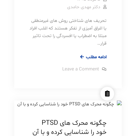
دکتر مهدی حامدی
تحریف های شناختی روش های غیرمنطقی
یا اغراق آمیزی از تفکر هستند که اغلب افراد
مبتلا به اضطراب یا افسردگی را تحت تاثیر
قرار…
۱۲
ادامه مطلب
مثال
on
Leave a Comment
از
12
مثال
تحریف
از
استرس و اضطراب
روانشناسی
های
تحریف
های
شناختی
شناختی
مطالب آموزشی
و
و
نحوه
نحوه
کنار
آمدن
کنار
با
چگونه محرک های PTSD
آنها
آمدن
خود را شناسایی کرده و با آن
با