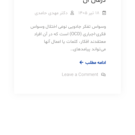
درمان آن
با
بیایید.
آن
۱۸ تیر ۱۴۰۵
دکتر مهدی حامدی
کنار
بیایید.
وسواس تفکر جادویی نوعی اختلال وسواس
فکری-اجباری (OCD) است که در آن افراد
معتقدند افکار، کلمات یا اعمال آنها
می‌تواند پیامدهای…
وسواس
ادامه مطلب
تفکر
on
Leave a Comment
جادویی
وسواس
تفکر
و
جادویی
نحوه
و
نحوه
درمان
درمان
آن
آن