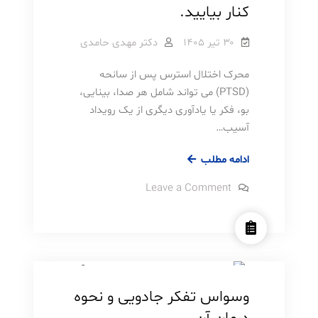
کنار بیایید.
آنها
۳۰ تیر ۱۴۰۵
دکتر مهدی حامدی
محرک اختلال استرس پس از سانحه
(PTSD) می تواند شامل هر صدا، بینایی،
بو، فکر یا یادآوری دیگری از یک رویداد
آسیب…
چگونه
ادامه مطلب
محرک
on
Leave a Comment
های
چگونه
محرک
روانشناسی
مطالب آموزشی
PTSD
های
خود
PTSD
وسواس و اختلالات وابسته
خود
را
را
شناسایی
شناسایی
کرده
کرده
و
وسواس تفکر جادویی و نحوه
با
و
آن
کنار