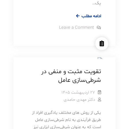
یک…
مواجهه
ادامه مطلب
درمانی
on
Leave a Comment
برای
مواجهه
درمانی
چه
برای
بیماریهای
چه
روانشناسی
مطالب آموزشی
بیماریهای
روانی
روانی
می
می
تواند
تواند
مفید
تقویت مثبت و منفی در
باشد؟
مفید
شرطی‌سازی عامل
باشد؟
۲۷ اردیبهشت ۱۴۰۵
دکتر مهدی حامدی
یکی از روش های مختلف یادگیری افراد از
طریق فرآیندی به نام شرطی‌سازی عامل
است که به عنوان شرطی‌سازی ابزاری نیز