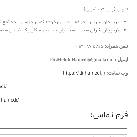
آدرس (ویزیت حضوری):
آذربایجان شرقی – مراغه – خیابان خوجه نصیر جنوبی – مجتمع تجاری آینده – طبقه ۵
آذربایجان شرقی – بناب – خیابان دانشجو – کلینیک شمس – ۰۴۱۳۷۷۳۸۴۰۵
۰۹۳۳۸۷۹۶۸۱۵
تلفن همراه:
ایمیل : Dr.Mehdi.Hamedi@gmail.com
https://dr-hamedi.ir
وب سایت:
di/
-hamedi/
فرم تماس: