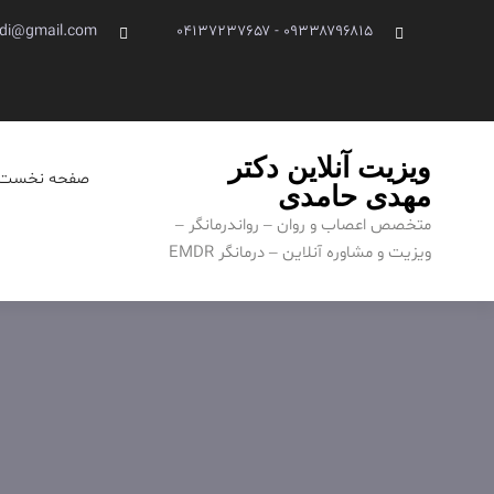
Ski
di@gmail.com
۰۹۳۳۸۷۹۶۸۱۵ - ۰۴۱۳۷۲۳۷۶۵۷
t
conten
ویزیت آنلاین دکتر
صفحه نخست
مهدی حامدی
متخصص اعصاب و روان – رواندرمانگر –
ویزیت و مشاوره آنلاین – درمانگر EMDR