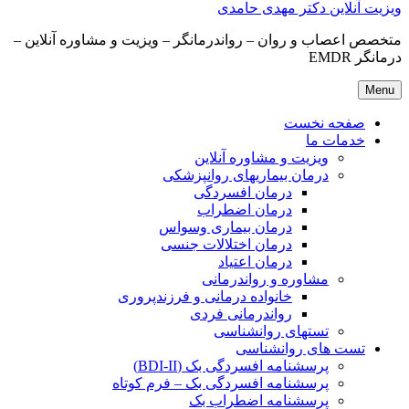
ویزیت آنلاین دکتر مهدی حامدی
متخصص اعصاب و روان – رواندرمانگر – ویزیت و مشاوره آنلاین –
درمانگر EMDR
Menu
صفحه نخست
خدمات ما
ویزیت و مشاوره آنلاین
درمان بیماریهای روانپزشکی
درمان افسردگی
درمان اضطراب
درمان بیماری وسواس
درمان اختلالات جنسی
درمان اعتیاد
مشاوره و رواندرمانی
خانواده درمانی و فرزندپروری
رواندرمانی فردی
تستهای روانشناسی
تست های روانشناسی
پرسشنامه افسردگی بک (BDI-II)
پرسشنامه افسردگی بک – فرم کوتاه
پرسشنامه اضطراب بک