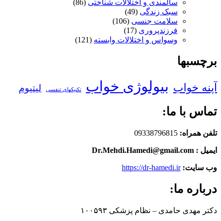
سالمندی و اختلالات شناختی
(86)
سبک زندگی
(49)
سلامت جنسی
(106)
فرزندپروری
(17)
وسواس و اختلالات وابسته
(121)
برچسبها
بیولوژی خواب
آپنه خواب
لیتیوم
تکنیکهای تنفسی
تماس با ما:
تلفن همراه:
09338796815
ایمیل : Dr.Mehdi.Hamedi@gmail.com
وب سایت:
https://dr-hamedi.ir
درباره ما:
دکتر مهدی حامدی – نظام پزشکی ۱۰۰۵۹۳