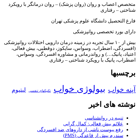
متخصص اعصاب و روان (روان پزشک) – روان درمانگر با رویکرد
شناختی – رفتاری
فارغ التحصیل دانشگاه علوم پزشکی تهران
دارای بورد تخصصی روانپزشکی
بیش از ۱۰ سال تجربه در زمینه درمان دارویی اختلالات روانپزشکی
(افسردگی، اضطراب، وسواس، سایکوز، دوقطبی، بیش فعالی،
اعتیاد، پانیک…) و رواندرمانی و مشاوره افسردگی، وسواس،
اضطراب، پانیک با رویکرد شناختی – رفتاری
برچسبها
بیولوژی خواب
آپنه خواب
لیتیوم
تکنیکهای تنفسی
نوشته های اخیر
تنبیه در روانشناسی
علائم بیش فعالی: کمال گرایی
رفع یبوست ناشی از داروهای ضد افسردگی
سندرم پیش از قاعدگی (PMS)