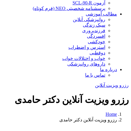
آزمون SCL-90-R
پرسشنامه شخصیتی NEO (فرم کوتاه)
مطالب آموزشی
روانپزشکی آنلاین
سبک زندگی
فرزندپروری
افسردگی
خودکشی
استرس و اضطراب
دوقطبی
خواب و اختلالات خواب
داروهای روانپزشکی
درباره ما
تماس با ما
رزرو ویزیت آنلاین
رزرو ویزیت آنلاین دکتر حامدی
Home
رزرو ویزیت آنلاین دکتر حامدی