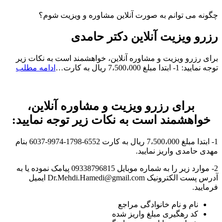
چگونه می توانم به صورت آنلاین مشاوره و ویزیت شوم؟
رزرو ویزیت آنلاین دکتر حامدی
برای رزرو ویزیت و مشاوره آنلاین، خواهشمند است به نکات زیر
رزرو
توجه نمایید: 1- ابتدا مبلغ 7،500،000 ریال به کارت…
ادامه مطلب
ویزیت
آنلاین
دکتر
برای رزرو ویزیت و مشاوره آنلاین،
حامد
خواهشمند است به نکات زیر توجه نمایید:
1- ابتدا مبلغ 7،500،000 ریال به کارت 6552-1798-9974-6037 بنام
مهدی حامدی واریز نمایید.
2- موارد زیر را به شماره موبایل 09338796815 پیامک نموده یا به
آدرس پست الکترونیک Dr.Mehdi.Hamedi@gmail.com ایمیل
فرمایید.
نام و نام خانوادگی مراجع
کد رهگیری مبلغ واریز شده