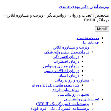
for:
ویزیت آنلاین دکتر مهدی حامدی
متخصص اعصاب و روان – رواندرمانگر – ویزیت و مشاوره آنلاین –
درمانگر EMDR
Menu
صفحه نخست
خدمات ما
ویزیت و مشاوره آنلاین
درمان بیماریهای روانپزشکی
درمان افسردگی
درمان اضطراب
درمان بیماری وسواس
درمان اختلالات جنسی
درمان اعتیاد
مشاوره و رواندرمانی
خانواده درمانی و فرزندپروری
رواندرمانی فردی
تستهای روانشناسی
تست های روانشناسی
پرسشنامه افسردگی بک (BDI-II)
پرسشنامه افسردگی بک – فرم کوتاه