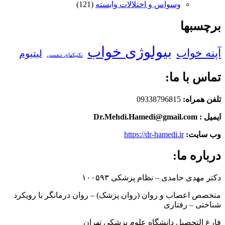
وسواس و اختلالات وابسته
(121)
برچسبها
بیولوژی خواب
آپنه خواب
لیتیوم
تکنیکهای تنفسی
تماس با ما:
تلفن همراه:
09338796815
ایمیل : Dr.Mehdi.Hamedi@gmail.com
وب سایت:
https://dr-hamedi.ir
درباره ما:
دکتر مهدی حامدی – نظام پزشکی ۱۰۰۵۹۳
متخصص اعصاب و روان (روان پزشک) – روان درمانگر با رویکرد
شناختی – رفتاری
فارغ التحصیل دانشگاه علوم پزشکی تهران