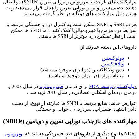
مهارکننده های بازجذب سروتونین و نوراپی نفرین (SNRIs) دو انتقال
دهنده عصبی سروتونین و نوراپی نفرین را هدف قرار می دهند و به
همین دلیل مهارکننده های دوگانه در نظر گرفته می شوند.
هر دو SSRI و SNRI ممکن است به کنترل درد و خستگی مرتبط با
شرایط درد مزمن یا فیبرومیالژیا کمک کنند ، اما SNRI ها ممکن
است از نظر تسکین درد موثرتر از SSRI ها باشند.
داروهای این دسته عبارتند از:
دولوکستین
ونلافاکسین
دس ونلافاکسین (در ایران موجود نمیباشد)
میلناسیپران (در ایران موجود نمیباشد)
دولوکستین توسط FDA
برای درمان
فیبرومیالژیا
در سال 2008 و
درمان دردهای اسکلتی عضلانی در سال 2010 تایید شد .
عوارض جانبی شایع مرتبط با SNRI ها عبارتند از تهوع، از دست
دادن اشتها، اضطراب، سردرد، بی خوابی و خستگی.
مهارکننده های بازجذب نوراپی نفرین و دوپامین (NDRIs)
NDRI ها نوع دیگری از داروهای ضد افسردگی هستند که
بوپروپیون