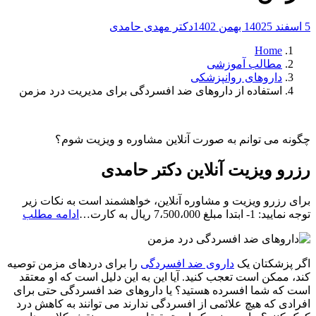
5 اسفند 1402
5 بهمن 1402
دکتر مهدی حامدی
Home
مطالب آموزشی
داروهای روانپزشکی
استفاده از داروهای ضد افسردگی برای مدیریت درد مزمن
چگونه می توانم به صورت آنلاین مشاوره و ویزیت شوم؟
رزرو ویزیت آنلاین دکتر حامدی
برای رزرو ویزیت و مشاوره آنلاین، خواهشمند است به نکات زیر
رزرو
توجه نمایید: 1- ابتدا مبلغ 7،500،000 ریال به کارت…
ادامه مطلب
ویزیت
آنلاین
دکتر
اگر پزشکتان یک
داروی ضد افسردگی
را برای دردهای مزمن توصیه
حامد
کند، ممکن است تعجب کنید. آیا این به این دلیل است که او معتقد
است که شما افسرده هستید؟ یا داروهای ضد افسردگی حتی برای
افرادی که هیچ علائمی از افسردگی ندارند می توانند به کاهش درد