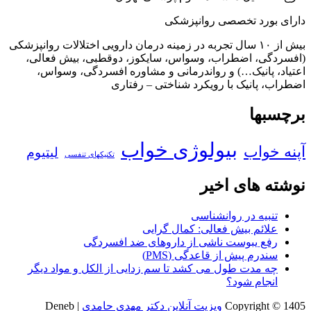
دارای بورد تخصصی روانپزشکی
بیش از ۱۰ سال تجربه در زمینه درمان دارویی اختلالات روانپزشکی
(افسردگی، اضطراب، وسواس، سایکوز، دوقطبی، بیش فعالی،
اعتیاد، پانیک…) و رواندرمانی و مشاوره افسردگی، وسواس،
اضطراب، پانیک با رویکرد شناختی – رفتاری
برچسبها
بیولوژی خواب
آپنه خواب
لیتیوم
تکنیکهای تنفسی
نوشته های اخیر
تنبیه در روانشناسی
علائم بیش فعالی: کمال گرایی
رفع یبوست ناشی از داروهای ضد افسردگی
سندرم پیش از قاعدگی (PMS)
چه مدت طول می کشد تا سم زدایی از الکل و مواد دیگر
انجام شود؟
Copyright © 1405
ویزیت آنلاین دکتر مهدی حامدی
| Deneb