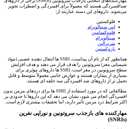
مهارکننده‌های انتخابی بازجذب سروتونین (SSRIs) برخی از داروهای
ضدافسردگی هستند که معمولاً برای افسردگی و اضطراب تجویز
می‌شوند. داروهای این دسته عبارتند از:
فلوکستین
اس سیتالوپرام
فلووکسامین
سیتالوپرام
سرترالین
پاروکستین
همانطور که از نام آن پیداست، SSRI ها انتقال دهنده عصبی (مواد
شیمیایی مغز) سروتونین را هدف قرار می دهند و هدف افزایش
سطح سروتونین در مغز است. SSRI ها داروهای مؤثری برای
بسیاری از بیماران هستند و عوارض جانبی معمولاً متوسط ​​و قابل
تحمل تر از داروهای ضد افسردگی سه حلقه ای هستند.
مطالعاتی که در مورد استفاده از SSRI ها برای دردهای مزمن بدون
افسردگی انجام می شود، نشان می دهد که این داروها تا حدودی بر
اکثر شرایط درد مزمن تأثیر دارند، اما تحقیقات بیشتری لازم است.
مهارکننده های بازجذب سروتونین و نوراپی نفرین
(SNRIs)