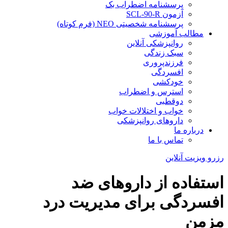
پرسشنامه اضطراب بک
آزمون SCL-90-R
پرسشنامه شخصیتی NEO (فرم کوتاه)
مطالب آموزشی
روانپزشکی آنلاین
سبک زندگی
فرزندپروری
افسردگی
خودکشی
استرس و اضطراب
دوقطبی
خواب و اختلالات خواب
داروهای روانپزشکی
درباره ما
تماس با ما
رزرو ویزیت آنلاین
استفاده از داروهای ضد
افسردگی برای مدیریت درد
مزمن