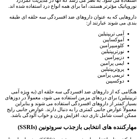
استفاده می شود. به نظر می رسد که آنها در مدیریت کمردرد
نوروپاتیک مؤثرتر هستند، اما برای همه انواع درد استفاده شده اند.
داروهایی که به عنوان داروهای ضد افسردگی سه حلقه ای طبقه
بندی می شوند عبارتند از:
آمی تریپتیلین
آموکساپین
کلومیپرامین
نورتریپتیلین
دزیپرامین
ایمی پرامین
پروتریپتیلین
تریمی پرامین
دوکسپین
هنگامی که از داروهای ضد افسردگی سه حلقه ای (به ویژه آمی
تریپتیلین) برای دردهای مزمن استفاده می شود، معمولاً در دوزهای
بسیار
کمتر
از داروهای افسردگی استفاده می شوند و بنابراین
معمولاً عوارض جانبی کمتری را به دنبال دارند. عوارض جانبی رایج
ممکن است شامل تاری دید، افزایش وزن و خواب آلودگی باشد.
مهارکننده های انتخابی بازجذب سروتونین (SSRIs)