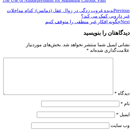
The Use of Antidepressants for Managing Chronic Pain
راهبری
Previous
پدیده غروب زدگی در زوال عقل (دمانس): کدام مداخلات
غیر دارویی کمک می کند؟
نوشته
Next
چگونه افکار غیر منطقی را متوقف کنیم
دیدگاهتان را بنویسید
نشانی ایمیل شما منتشر نخواهد شد.
بخش‌های موردنیاز
علامت‌گذاری شده‌اند
*
دیدگاه
*
نام
*
ایمیل
*
وب‌ سایت