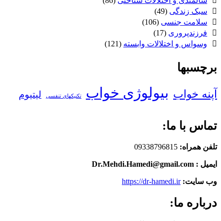
سالمندی و اختلالات شناختی
(86)
سبک زندگی
(49)
سلامت جنسی
(106)
فرزندپروری
(17)
وسواس و اختلالات وابسته
(121)
برچسبها
بیولوژی خواب
آپنه خواب
لیتیوم
تکنیکهای تنفسی
تماس با ما:
تلفن همراه:
09338796815
ایمیل : Dr.Mehdi.Hamedi@gmail.com
وب سایت:
https://dr-hamedi.ir
درباره ما: