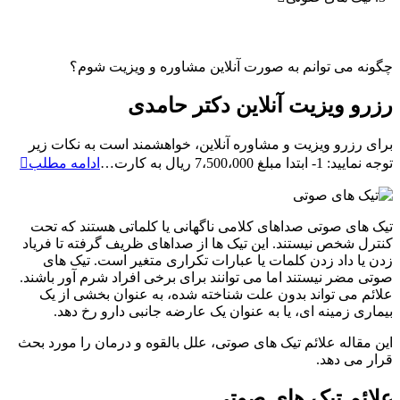
چگونه می توانم به صورت آنلاین مشاوره و ویزیت شوم؟
رزرو ویزیت آنلاین دکتر حامدی
برای رزرو ویزیت و مشاوره آنلاین، خواهشمند است به نکات زیر
رزرو
توجه نمایید: 1- ابتدا مبلغ 7،500،000 ریال به کارت…
ادامه مطلب
ویزیت
آنلاین
دکتر
تیک های صوتی صداهای کلامی ناگهانی یا کلماتی هستند که تحت
حامد
کنترل شخص نیستند. این تیک ها از صداهای ظریف گرفته تا فریاد
زدن یا داد زدن کلمات یا عبارات تکراری متغیر است. تیک های
صوتی مضر نیستند اما می توانند برای برخی افراد شرم آور باشند.
علائم می تواند بدون علت شناخته شده، به عنوان بخشی از یک
بیماری زمینه ای، یا به عنوان یک عارضه جانبی دارو رخ دهد.
این مقاله علائم تیک های صوتی، علل بالقوه و درمان را مورد بحث
قرار می دهد.
علائم تیک های صوتی