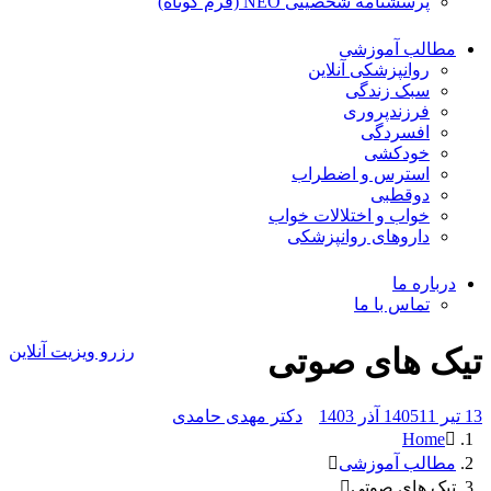
پرسشنامه شخصیتی NEO (فرم کوتاه)
مطالب آموزشی
روانپزشکی آنلاین
سبک زندگی
فرزندپروری
افسردگی
خودکشی
استرس و اضطراب
دوقطبی
خواب و اختلالات خواب
داروهای روانپزشکی
درباره ما
تماس با ما
تیک های صوتی
رزرو ویزیت آنلاین
13 تیر 1405
11 آذر 1403
دکتر مهدی حامدی
Home
مطالب آموزشی
تیک های صوتی