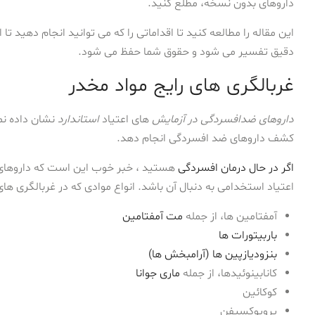
داروهای بدون نسخه، مطلع کنید.
این مقاله را مطالعه کنید تا اقداماتی را که می توانید انجام دهید ت
دقیق تفسیر می شود و حقوق شما حفظ می شود.
غربالگری های رایج مواد مخدر
داروهای ضدافسردگی در آزمایش
های اعتیاد
استاندارد
نشان داده نمی
کشف داروهای ضد افسردگی انجام دهد.
اگر در حال درمان افسردگی
هستید ، خبر خوب این است که داروهای 
اعتیاد استخدامی به دنبال آن باشد. انواع موادی که در غربالگری ها
آمفتامین ها، از جمله
مت آمفتامین
باربیتورات ها
بنزودیازپین ها (آرامبخش ها)
کانابینوئیدها، از جمله
ماری جوانا
کوکائین
پروپوکسیفن