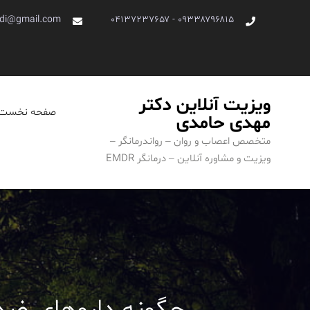
Ski
di@gmail.com
۰۹۳۳۸۷۹۶۸۱۵ - ۰۴۱۳۷۲۳۷۶۵۷
t
conten
ویزیت آنلاین دکتر
صفحه نخست
مهدی حامدی
متخصص اعصاب و روان – رواندرمانگر –
ویزیت و مشاوره آنلاین – درمانگر EMDR