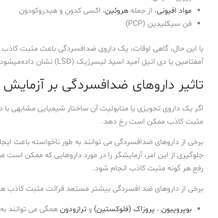
مواد افیونی
، از جمله
هروئین
، اکسی کدون و هیدروکودون
فن سیکلیدین (PCP)
با این حال، گاهی اوقات، یک داروی ضدافسردگی باعث مثبت کاذب د
آمفتامین یا دی اتیل آمید اسید لیسرژیک (LSD) نشان داده‌میشود.
تاثیر داروهای ضدافسردگی بر آزمایش ا
اگر یک داروی تجویزی یا متابولیت آن ساختار شیمیایی مشابهی با د
مثبت کاذب ممکن است رخ دهد.
برخی از داروهای ضدافسردگی می توانند به طور ناخواسته باعث ایجا
جلوگیری از این امر، آزمایشگر را در مورد داروهایی که ممکن است مص
رفع هر گونه مثبت کاذب انجام شود.
برخی از داروهای ضد افسردگی بیشتر مستعد قرائت مثبت کاذب هست
بوپروپیون
،
پروزاک (فلوکستین)
و
ترازودون
همگی می توانند به 