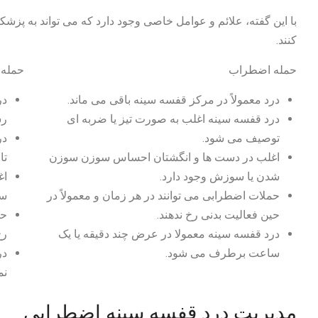
با این گفته، علائم و عوامل خاصی وجود دارد که می تواند به پزشک
کنند.
حمله اضطراب
حمله 
درد معمولاً در مرکز قفسه سینه باقی می ماند.
در
درد قفسه سینه اغلب به صورت تیز یا ضربه ای
رس
توصیف می شود.
در
اغلب در دست ها و انگشتان احساس سوزن سوزن
تا
شدن یا سوزش وجود دارد.
اغ
حملات اضطرابی می توانند در هر زمان و معمولاً در
سو
حین فعالیت بدنی رخ ندهند.
حم
درد قفسه سینه معمولا در عرض چند دقیقه یا یک
رخ
ساعت برطرف می شود.
در
نم
مدیریت درد قفسه سینه اضطرابی