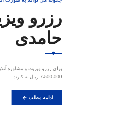
رزرو ویزی
حامدی
7،500،000 ریال به کارت…
رزرو
ادامه مطلب
ویزیت
آنلاین
دکتر
حامدی