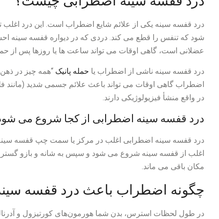
درد قفسه سینه اضطرابی چیست؟
درد قفسه سینه یکی از علائم شایع اضطراب است. این درد اغلب تی
شود که تنفس را قطع می کند. دردی که در دیواره قفسه سینه ا
عضلانی است، گاهی اوقات می تواند ساعت ها یا روزها پس از حمله 
درد قفسه سینه ناشی از اضطراب یا
حمله پانیک
“همه چیز در ذهن
اضطراب گاهی اوقات می تواند باعث علائم جسمی شدید (مانند فلج 
در واقع منشأ فیزیولوژیکی دارند.
درد قفسه سینه اضطرابی از کجا شروع می شود
درد قفسه سینه اضطرابی اغلب در مرکز یا سمت چپ قفسه سینه قر
اغلب از قفسه سینه شروع می شود و سپس به شانه و بازو گسترش 
مکان باقی می ماند.
چگونه اضطراب باعث درد قفسه سین
در طول لحظات استرس، بدن شما هورمون‌های کورتیزول و آدرنالین