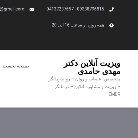
Ski
i@gmail.com
09338796815 - 04137237657
t
conten
همه روزه از ساعت 16 الی 20
ویزیت آنلاین دکتر
صفحه نخست
مهدی حامدی
متخصص اعصاب و روان – رواندرمانگر
– ویزیت و مشاوره آنلاین – درمانگر
EMDR