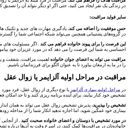
مراقبت هدف را فراهم می کند.
مراقبت از فرد مبتلا به آلزایمر یا 
در زندگی یک نفر ایجاد می کنید، حتی اگر او دیگر نتواند آن را تصدیق کند
سایر فواید مراقبت:
حس موفقیت را اضافه می کند.
یادگیری مهارت های جدید و تکنیک ها
در گروه‌های پشتیبانی همچنین می‌تواند شبکه اجتماعی شما را گسترش 
این فرصت را برای پیوند خانواده فراهم می کند
. اگر مسئولیت های مر
احساسی به شما این فرصت را می دهد که در مورد عزیزان خود بیاموزید، ب
مراقبت می تواند به اعضای جوان خانواده
اهمیت مراقبت، شفقت و پذیر
را در ما به ارمغان بیاورد تا به عنوان الگو برای فرزندانمان باشیم.
مراقبت در مراحل اولیه آلزایمر یا زوال عقل
در
مراحل اولیه بیماری آلزایمر
یا نوع دیگری از زوال عقل، فرد مورد ع
تشخیص خود کنار بیایند، برای آینده برنامه ریزی کنند و تا حد امکان فعا
تشخیص را بپذیرید.
پذیرش تشخیص زوال عقل می تواند به همان اندازه ب
بیماری خود غمگین شوید. اما اجازه ندهید انکار شما را از مداخله زودهنگ
در مورد تشخیص با دوستان و اعضای خانواده صحبت کنید
. از آنجایی
خانواده‌تان در مراقبت‌ها کمک کنند، در اسرع وقت به آن‌ها درباره 