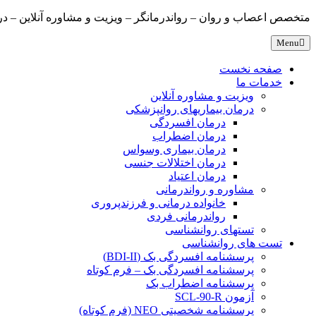
متخصص اعصاب و روان – رواندرمانگر – ویزیت و مشاوره آنلاین – درمانگ
Menu
صفحه نخست
خدمات ما
ویزیت و مشاوره آنلاین
درمان بیماریهای روانپزشکی
درمان افسردگی
درمان اضطراب
درمان بیماری وسواس
درمان اختلالات جنسی
درمان اعتیاد
مشاوره و رواندرمانی
خانواده درمانی و فرزندپروری
رواندرمانی فردی
تستهای روانشناسی
تست های روانشناسی
پرسشنامه افسردگی بک (BDI-II)
پرسشنامه افسردگی بک – فرم کوتاه
پرسشنامه اضطراب بک
آزمون SCL-90-R
پرسشنامه شخصیتی NEO (فرم کوتاه)