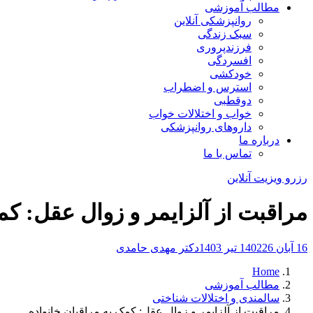
مطالب آموزشی
روانپزشکی آنلاین
سبک زندگی
فرزندپروری
افسردگی
خودکشی
استرس و اضطراب
دوقطبی
خواب و اختلالات خواب
داروهای روانپزشکی
درباره ما
تماس با ما
رزرو ویزیت آنلاین
مراقبت از آلزایمر و زوال عقل: کم
16 آبان 1402
26 تیر 1403
دکتر مهدی حامدی
Home
مطالب آموزشی
سالمندی و اختلالات شناختی
مراقبت از آلزایمر و زوال عقل: کمک به مراقبان خانواده