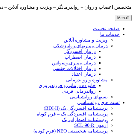
متخصص اعصاب و روان – رواندرمانگر – ویزیت و مشاوره آنلاین – درمانگ
Menu
صفحه نخست
خدمات ما
ویزیت و مشاوره آنلاین
درمان بیماریهای روانپزشکی
درمان افسردگی
درمان اضطراب
درمان بیماری وسواس
درمان اختلالات جنسی
درمان اعتیاد
مشاوره و رواندرمانی
خانواده درمانی و فرزندپروری
رواندرمانی فردی
تستهای روانشناسی
تست های روانشناسی
پرسشنامه افسردگی بک (BDI-II)
پرسشنامه افسردگی بک – فرم کوتاه
پرسشنامه اضطراب بک
آزمون SCL-90-R
پرسشنامه شخصیتی NEO (فرم کوتاه)