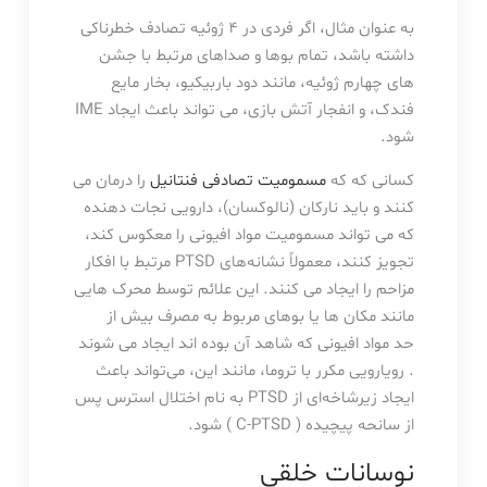
به عنوان مثال، اگر فردی در 4 ژوئیه تصادف خطرناکی
داشته باشد، تمام بوها و صداهای مرتبط با جشن
های چهارم ژوئیه، مانند دود باربیکیو، بخار مایع
فندک، و انفجار آتش بازی، می تواند باعث ایجاد IME
شود.
کسانی که که
مسمومیت تصادفی فنتانیل
را درمان می
کنند و باید نارکان (نالوکسان)، دارویی نجات دهنده
که می تواند مسمومیت مواد افیونی را معکوس کند،
تجویز کنند، معمولاً نشانه‌های PTSD مرتبط با افکار
مزاحم را ایجاد می کنند. این علائم توسط محرک هایی
مانند مکان ها یا بوهای مربوط به مصرف بیش از
حد مواد افیونی که شاهد آن بوده اند ایجاد می شوند
. رویارویی مکرر با تروما، مانند این، می‌تواند باعث
ایجاد زیرشاخه‌ای از PTSD به نام اختلال استرس پس
از سانحه پیچیده ( C-PTSD ) شود.
نوسانات خلقی