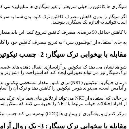
سیگاری ها کافئین را خیلی سریعتر از غیر سیگاری ها متابولیزه می کنن
اگر سیگار را بدون کاهش مصرف کافئین ترک کنید، بدن شما به سرعت 
است نتوانید به اندازه یک سیگاری بنوشید.
با کاهش حداقل 50 درصدی مصرف کافئین شروع کنید. این باید مقدار مناسبی از کافئین را بدون احساس علائم ترک کافئین یا مصرف بیش از حد کافئین در اختیار شما قرار دهد.
به جای استفاده از “بوقلمون سرد” به تدریج مصرف کافئین خود را کاه
مقابله با بیخوابی ترک سیگار: 2- چسب نیکوتین خود را قبل از خواب بردارید
شواهد نشان می دهد که نیکوتین بر آزادسازی انتقال دهنده های عصبی که
ترک سیگار نیز می تواند تغییراتی ایجاد کند که استراحت را دشوارتر و 
و آدامس است، می‌تواند هوس نیکوتین را کاهش دهد و ترک آن را آسان‌
از افراد اختلالات خواب مرتبط با NRT را تجربه می کنند که ممکن است تا 12 هفته طول بکشد.
مرکز کنترل و پیشگیری از بیماری ها (CDC) توصیه می کند چسب نیکوتین خود را یک ساعت قبل از خواب بردارید تا اختلالات خواب به حداقل برسد.
مقابله با بیخوابی ترک سیگار: 3- یک روال آرامش بخش قبل از خواب ایجاد کنید