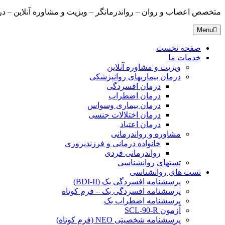
متخصص اعصاب و روان – رواندرمانگر – ویزیت و مشاوره آنلاین – درمانگ
Menu
صفحه نخست
خدمات ما
ویزیت و مشاوره آنلاین
درمان بیماریهای روانپزشکی
درمان افسردگی
درمان اضطراب
درمان بیماری وسواس
درمان اختلالات جنسی
درمان اعتیاد
مشاوره و رواندرمانی
خانواده درمانی و فرزندپروری
رواندرمانی فردی
تستهای روانشناسی
تست های روانشناسی
پرسشنامه افسردگی بک (BDI-II)
پرسشنامه افسردگی بک – فرم کوتاه
پرسشنامه اضطراب بک
آزمون SCL-90-R
پرسشنامه شخصیتی NEO (فرم کوتاه)