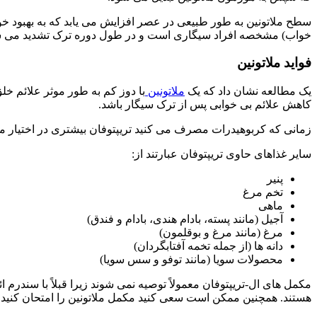
سطح ملاتونین به طور طبیعی در عصر افزایش می یابد که به بهبود خ
خواب) مشخصه افراد سیگاری است و در طول دوره ترک تشدید می ش
فواید ملاتونین
یک مطالعه نشان داد که یک
ملاتونین
با دوز کم به طور موثر علائم خل
کاهش علائم بی خوابی پس از ترک سیگار باشد.
زمانی که کربوهیدرات مصرف می کنید تریپتوفان بیشتری در اختیار مغز
سایر غذاهای حاوی تریپتوفان عبارتند از:
پنیر
تخم مرغ
ماهی
آجیل (مانند پسته، بادام هندی، بادام و فندق)
مرغ (مانند مرغ و بوقلمون)
دانه ها (از جمله تخمه آفتابگردان)
محصولات سویا (مانند توفو و سس سویا)
مکمل های ال-تریپتوفان معمولاً توصیه نمی شوند زیرا قبلاً با سندرم 
هستند. همچنین ممکن است سعی کنید مکمل ملاتونین را امتحان کنید.