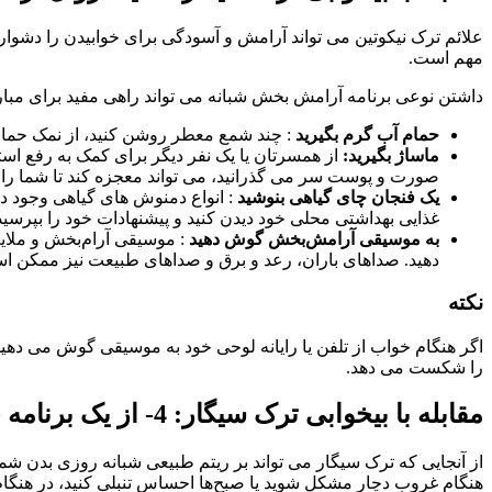
علائم ترک نیکوتین می تواند آرامش و آسودگی برای خوابیدن را دشوا
مهم است.
داشتن نوعی برنامه آرامش بخش شبانه می تواند راهی مفید برای مبار
حمام آب گرم بگیرید
: چند شمع معطر روشن کنید، از نمک حمام 
ماساژ بگیرید:
صورت و پوست سر می گذرانید، می تواند معجزه کند تا شما را 
یک فنجان چای گیاهی بنوشید
: انواع دمنوش های گیاهی وجود دا
غذایی بهداشتی محلی خود دیدن کنید و پیشنهادات خود را بپرسید
به موسیقی آرامش‌بخش گوش دهید
: موسیقی آرام‌بخش و ملای
دهید. صداهای باران، رعد و برق و صداهای طبیعت نیز ممکن 
نکته
اگر هنگام خواب از تلفن یا رایانه لوحی خود به موسیقی گوش می دهید
را شکست می دهد.
مقابله با بیخوابی ترک سیگار: 4- از یک برنامه خواب منظم پیروی کنید
از آنجایی که ترک سیگار می تواند بر ریتم طبیعی شبانه روزی بدن شم
هنگام غروب دچار مشکل شوید یا صبح‌ها احساس تنبلی کنید، در هنگام