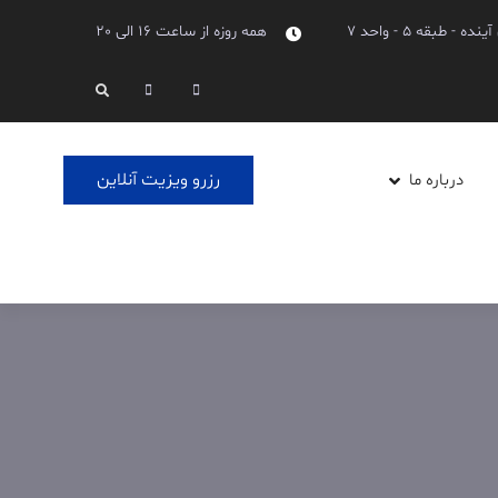
طبقه 5 - واحد 7
همه روزه از ساعت 16 الی 20
Linkedin
Instagram
Search
رزرو ویزیت آنلاین
درباره ما