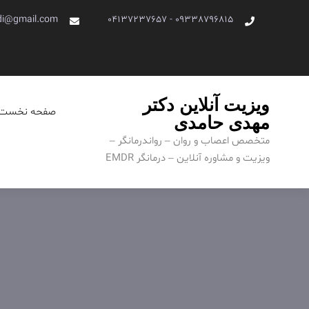
Ski
di@gmail.com
09338796815 - 04137237657
t
conten
ویزیت آنلاین دکتر
صفحه نخست
مهدی حامدی
متخصص اعصاب و روان – رواندرمانگر –
ویزیت و مشاوره آنلاین – درمانگر EMDR