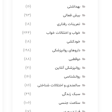
بهداشتی
(16)
بیش فعالی
(93)
تمرینات رفتاری
(18)
خواب و اختلالات خواب
(244)
خودکشی
(18)
داروهای روانپزشکی
(198)
دوقطبی
(88)
روانپزشکی آنلاین
(21)
روانشناسی
(161)
سالمندی و اختلالات شناختی
(86)
سبک زندگی
(49)
سلامت جنسی
(106)
فرزندپروری
(17)