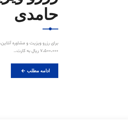
حامدی
7،500،000 ریال به کارت…
رزرو
ادامه مطلب
ویزیت
آنلاین
دکتر
حامدی