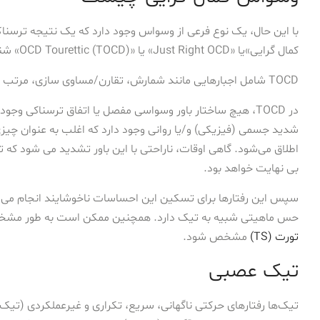
با این حال، یک نوع فرعی از وسواس وجود دارد که یک نتیجه ترسن
کمال گرایی»یا «Just Right OCD» یا «OCD Tourettic (TOCD)» شناخته می‌شود.
TOCD شامل اجبارهایی مانند شمارش، تقارن/مساوی سازی، مرتب سازی، جایگذاری، لمس کردن و ضربه زدن است.
در TOCD، هیچ ساختار باور وسواسی مفصل یا اتفاق ترسناکی وجود
شدید جسمی (فیزیکی) و/یا روانی وجود دارد که اغلب به عنوان چ
اطلاق می‌شود. گاهی اوقات، ناراحتی با این باور تشدید می شود که تا 
بی نهایت خواهد بود.
سپس این رفتارها برای تسکین این احساسات ناخوشایند انجام می 
حس ماهیتی شبیه به تیک دارد. همچنین ممکن است به طور مشخ
تورت (TS)
مشخص شود.
تیک عصبی
تیک‌ها رفتارهای حرکتی ناگهانی، سریع، تکراری و غیرعملکردی (تیک