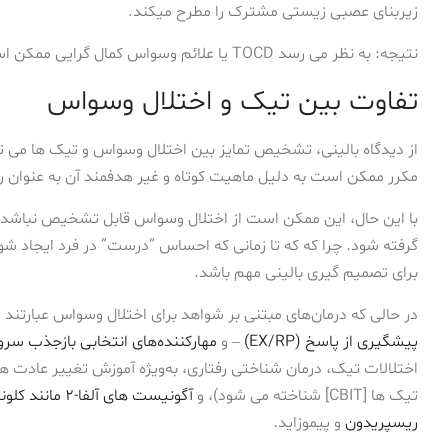
زیربنای عصبی زیستی مشترک را مطرح میکند.
نتیجه: به نظر می رسد TOCD یا علائم وسواس کمال گرایی ممکن است مخلوطی این دو اختلال باشد.
تفاوت بین تیک و اختلال وسواس
از دیدگاه بالینی، تشخیص تمایز بین اختلال وسواس و تیک ها می تو
مکرر ممکن است به دلیل ماهیت کوتاه و غیر هدفمند آن به عنوان رف
با این حال، این ممکن است از اختلال وسواس قابل تشخیص نباشد. ز
گرفته شود. چرا که که تا زمانی که احساس “درست” در فرد ایجاد ش
برای تصمیم گیری بالینی مهم باشد.
در حالی که درمان‌های مبتنی بر شواهد برای اختلال وسواس عبارتند ا
پیشگیری از پاسخ (EX/RP)
– و
مهارکننده‌های انتخابی بازجذب سروتونین 
اختلالات تیک، درمان شناختی رفتاری، به‌ویژه آموزش تغییر عادت ه
تیک ها [CBIT] شناخته می شود)، و
آگونیست های آلفا-2 مانند کلونیدین
ریسپریدون
و پیموزاید.