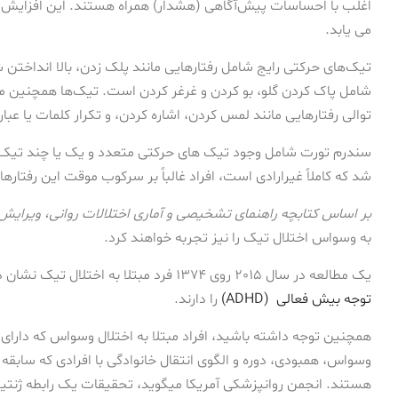
اغلب با احساسات پیش‌آگاهی (هشدار) همراه هستند. این افزایش 
می یابد.
تیک‌های حرکتی رایج شامل رفتارهایی مانند پلک زدن، بالا انداختن 
شامل پاک کردن گلو، بو کردن و غرغر کردن است. تیک‌ها همچنین 
توالی رفتارهایی مانند لمس کردن، اشاره کردن، و تکرار کلمات یا عبا
سندرم تورت شامل وجود تیک های حرکتی متعدد و یک یا چند تیک ص
شد که کاملاً غیرارادی است، افراد غالباً بر سرکوب موقت این رفتارها 
بر اساس کتابچه راهنمای تشخیصی و آماری اختلالات روانی، ویرایش
به وسواس اختلال تیک را نیز تجربه خواهند کرد.
یک مطالعه در سال 2015 روی 1374 فرد مبتلا به اختلال تیک نشان داد که 72٪ نیز معیارهای اختلال وسواس یا
توجه بیش فعالی (ADHD)
را دارند.
همچنین توجه داشته باشید، افراد مبتلا به اختلال وسواس که دارای ا
وسواس، همبودی، دوره و الگوی انتقال خانوادگی با افرادی که سابقه
هستند. انجمن روانپزشکی آمریکا میگوید، تحقیقات یک رابطه ژنت