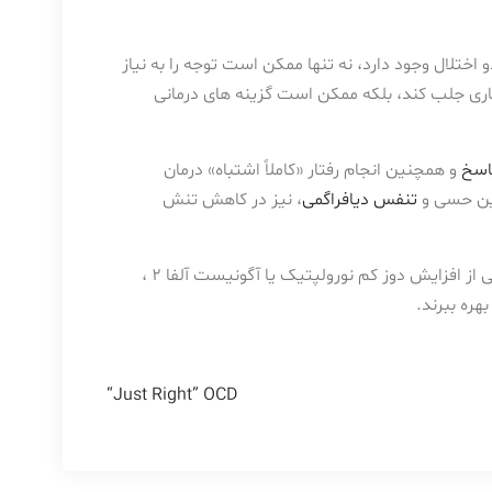
 اختلال وجود دارد، نه تنها ممکن است توجه را به نیاز
اری جلب کند، بلکه ممکن است گزینه های درمانی
اسخ
و همچنین انجام رفتار «کاملاً اشتباه» درمان
تنفس دیافراگمی
، نیز در کاهش تنش
از نظر فارماکولوژیک، این افراد ممکن است بیشتر از وسواس معمولی از افزایش دوز کم نورولپتیک یا آگونیست آلفا 2 ،
بهره ببرند.
“Just Right” OCD