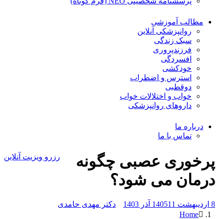
پرسشنامه شخصیتی NEO (فرم کوتاه)
مطالب آموزشی
روانپزشکی آنلاین
سبک زندگی
فرزندپروری
افسردگی
خودکشی
استرس و اضطراب
دوقطبی
خواب و اختلالات خواب
داروهای روانپزشکی
درباره ما
تماس با ما
پرخوری عصبی چگونه
رزرو ویزیت آنلاین
درمان می شود؟
8 اردیبهشت 1405
11 آذر 1403
دکتر مهدی حامدی
Home