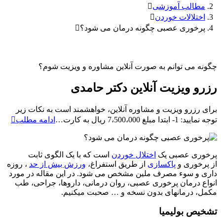
مطالب آموزشی
اختلالات خوردن
پرخوری عصبی چگونه درمان می شود؟
چگونه می توانم به صورت آنلاین مشاوره و ویزیت شوم؟
رزرو ویزیت آنلاین دکتر حامدی
برای رزرو ویزیت و مشاوره آنلاین، خواهشمند است به نکات زیر
رزرو
توجه نمایید: 1- ابتدا مبلغ 7،500،000 ریال به کارت…
ادامه مطلب
ویزیت
آنلاین
دکتر
پرخوری عصبی یک
اختلال خوردن
است که با یک الگوی ثابت
حامد
از پرخوری و
پاکسازی
از طریق استفراغ،
ورزش بیش از حد
، روزه
داری و سوء مصرف ملین مشخص می شود. در این مقاله در مورد
انواع درمان پرخوری عصبی، روان درمانی، داروها، جراحی، طب
مکمل، درمانهای بدون نسخه و … صحبت میکنیم.
تشخیص بولیمیا