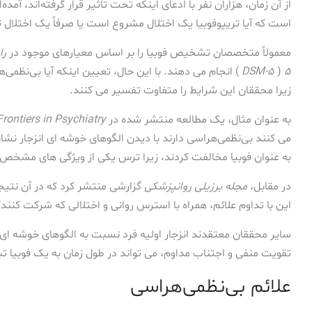
از آن زمان، هزاران نفر با ادعای اینکه تحت تاثیر قرار گرفته‌اند، آمده
است که آیا تریپوفوبیا یک اختلال مشروع است یا صرفاً یک اختلال ت
معمولاً متخصصان تشخیص فوبیا را بر اساس معیارهای موجود در
را
5
(
DSM-5
) انجام می دهند. با این حال، تعیین اینکه آیا بی‌نظم
زیرا محققان این شرایط را متفاوت تفسیر می کنند.
به عنوان مثال، یک مطالعه منتشر شده در
Frontiers in Psychiatry
می کنند بی‌نظمی‌هراسی دارند با دیدن الگوهای خوشه ای انزجار نشا
به عنوان فوبیا مخالفت کردند، زیرا ترس یکی از ویژگی های مشخص 
در مقابل،
مجله برزیلی روانپزشکی
گزارشی منتشر کرد که در آن نتی
این با تداوم علائم، همراه با استرس روانی و اختلالی که شرکت کنند
سایر محققان معتقدند انزجار اولیه فرد نسبت به الگوهای خوشه ا
تقویت منفی و اجتناب مداوم، می تواند در طول زمان به یک فوبیا ت
علائم بی‌نظمی‌هراسی