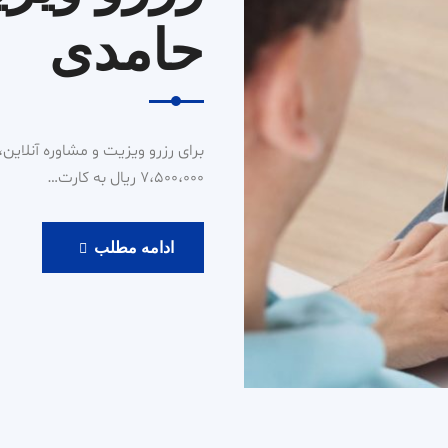
حامدی
7،500،000 ریال به کارت…
رزرو
ادامه مطلب
ویزیت
آنلاین
دکتر
حامدی