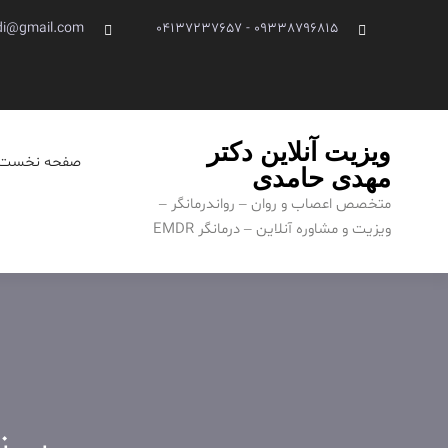
Ski
di@gmail.com
09338796815 - 04137237657
t
conten
ویزیت آنلاین دکتر
صفحه نخست
مهدی حامدی
متخصص اعصاب و روان – رواندرمانگر –
ویزیت و مشاوره آنلاین – درمانگر EMDR