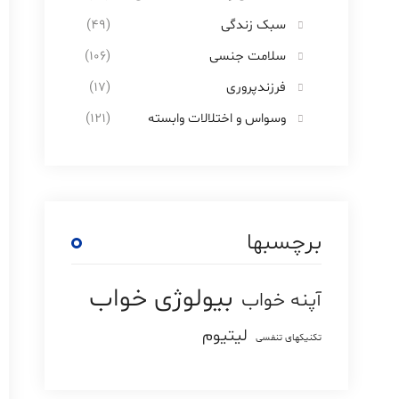
سبک زندگی
(49)
سلامت جنسی
(106)
فرزندپروری
(17)
وسواس و اختلالات وابسته
(121)
برچسبها
بیولوژی خواب
آپنه خواب
لیتیوم
تکنیکهای تنفسی