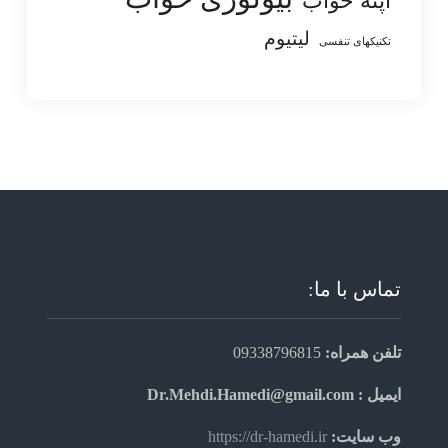
آپنه خواب
لیتیوم
تکنیکهای تنفسی
تماس با ما:
تلفن همراه:
09338796815
ایمیل : Dr.Mehdi.Hamedi@gmail.com
وب سایت:
https://dr-hamedi.ir