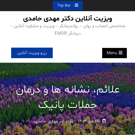
Ski
Top Bar
t
ویزیت آنلاین دکتر مهدی حامدی
conten
متخصص اعصاب و روان – رواندرمانگر – ویزیت و مشاوره آنلاین –
درمانگر EMDR
رزرو ویزیت آنلاین
Menu
علائم، نشانه ها و درمان
حملات پانیک
۲۸ دی ۱۴۰۴
دکتر مهدی حامدی