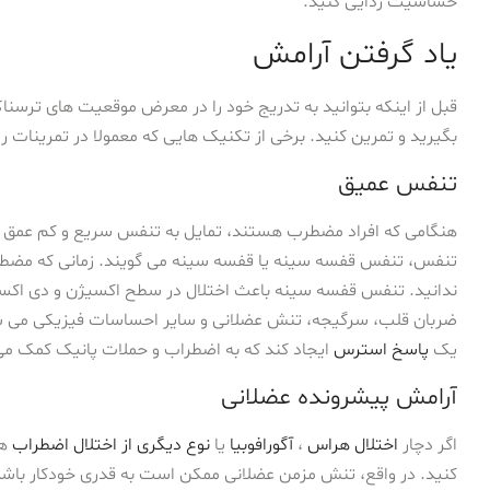
حساسیت زدایی کنید.
یاد گرفتن آرامش
قبل از اینکه بتوانید به تدریج خود را در معرض موقعیت های ترسناک 
بگیرید و تمرین کنید. برخی از تکنیک هایی که معمولا در تمرینات 
تنفس عمیق
هنگامی که افراد مضطرب هستند، تمایل به تنفس سریع و کم عمق دار
تنفس، تنفس قفسه سینه یا قفسه سینه می گویند. زمانی که مض
ندانید. تنفس قفسه سینه باعث اختلال در سطح اکسیژن و دی اکسی
ضربان قلب، سرگیجه، تنش عضلانی و سایر احساسات فیزیکی می ش
یک
پاسخ استرس
ایجاد کند که به اضطراب و حملات پانیک کمک می
آرامش پیشرونده عضلانی
اگر دچار
اختلال هراس
،
آگورافوبیا
یا
نوع دیگری از اختلال اضطراب
هس
کنید. در واقع، تنش مزمن عضلانی ممکن است به قدری خودکار باش