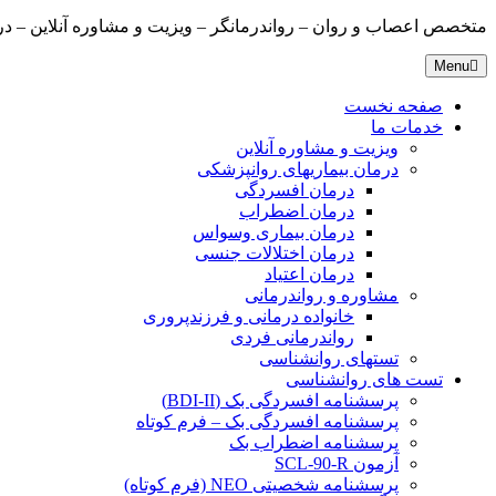
متخصص اعصاب و روان – رواندرمانگر – ویزیت و مشاوره آنلاین – درمانگ
Menu
صفحه نخست
خدمات ما
ویزیت و مشاوره آنلاین
درمان بیماریهای روانپزشکی
درمان افسردگی
درمان اضطراب
درمان بیماری وسواس
درمان اختلالات جنسی
درمان اعتیاد
مشاوره و رواندرمانی
خانواده درمانی و فرزندپروری
رواندرمانی فردی
تستهای روانشناسی
تست های روانشناسی
پرسشنامه افسردگی بک (BDI-II)
پرسشنامه افسردگی بک – فرم کوتاه
پرسشنامه اضطراب بک
آزمون SCL-90-R
پرسشنامه شخصیتی NEO (فرم کوتاه)