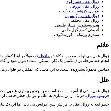
زوال عقل جسم لوی
زوال عقل عروقی
بیماری کروتسفلد جاکوب
زوال عقل پارکینسون
زوال عقل مختلط
هیدروسفلوس فشار طبیعی
آتروفی کورتیکول خلفی
سندرم ورنیکه – کورساکوف
علائم
زوال عقل می تواند به صورت کاهش
حافظه
(معمولاً در ابتدا کوتا
انجام چند مرحله برای تکمیل یک کار – ممکن است دشوار شود و آگاهی
دمانس معمولاً پیشرونده است، به این معنی که عملکرد در طول زمان
علل
زوال عقل ناشی از آسیب به مغز است و به چندین بیماری عصبی مختل
فرونتوتمپورال
. هر یک از این بیماری ها علل و عوامل خطر خاصی از ج
خطر ابتلا به زوال عقل با افزایش سن افزایش می یابد، اما این یک پی