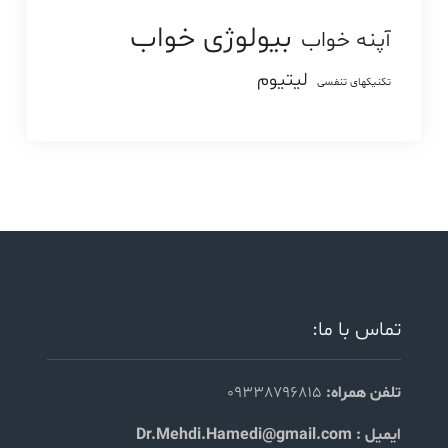
بیولوژی خواب
آپنه خواب
لیتیوم
تکنیکهای تنفسی
تماس با ما:
تلفن همراه:
09338796815
ایمیل : Dr.Mehdi.Hamedi@gmail.com