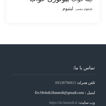
لیتیوم
تکنیکهای تنفسی
تماس با ما:
تلفن همراه:
09338796815
ایمیل : Dr.Mehdi.Hamedi@gmail.com
وب سایت:
https://dr-hamedi.ir