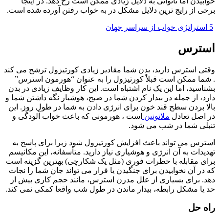
خوابیدن اما ناتوانی به دلایل زیادی ممکن است رخ دهد. در اینجا
برخی از رایج ترین دلایل مشکل در به خواب رفتن آورده شده است.
5 استراتژی خواب از سراسر جهان
استرس
وقتی استرس دارید، بدن شما مقادیر زیادی کورتیزول ترشح می کند
. شما ممکن است قبلاً کورتیزول را به عنوان “هورمون استرس”
بشناسید، اما این یک نام اشتباه است. این کار وظایف زیادی در بدن
دارد، از جمله در بیدار کردن شما در صبح، هوشیار نگه داشتن شما و
بالا بردن سطح قند خون برای انرژی دادن به شما در طول روز. این
در اصل تعادل
ملاتونین
است ، هورمونی که باعث خواب آلودگی و
تنبلی شما در شب می شود.
استرس می تواند باعث افزایش کورتیزول شود زیرا برای پاسخ به
تهدیدات به آن انرژی و هوشیاری نیاز دارید. متأسفانه، این مکانیسم
برای مقابله با خطرات فوری (مثل یک شکارچی) بهترین گزینه است
که در آن نخوابیدن برای جنگیدن یا فرار می تواند جان شما را نجات
دهد. برای بسیاری از علل مدرن استرس، مانند حجم کاری بیش از
حد یا مشکل رابطه، بیدار ماندن در طول شب واقعا کمکی نمی کند.
راه حل