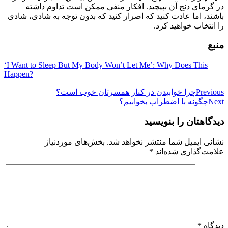
در گرمای دنج آن بپیچید. افکار منفی ممکن است تداوم داشته
باشند، اما عادت کنید که اصرار کنید که بدون توجه به شادی، شادی
را انتخاب خواهید کرد.
منبع
‘I Want to Sleep But My Body Won’t Let Me’: Why Does This
Happen?
راهبری
Previous
چرا خوابیدن در کنار همسرتان خوب است؟
Next
چگونه با اضطراب بخوابیم؟
نوشته
دیدگاهتان را بنویسید
نشانی ایمیل شما منتشر نخواهد شد.
بخش‌های موردنیاز
علامت‌گذاری شده‌اند
*
دیدگاه
*