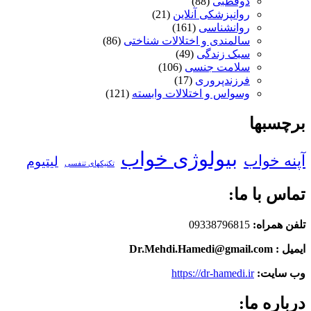
دوقطبی
(88)
روانپزشکی آنلاین
(21)
روانشناسی
(161)
سالمندی و اختلالات شناختی
(86)
سبک زندگی
(49)
سلامت جنسی
(106)
فرزندپروری
(17)
وسواس و اختلالات وابسته
(121)
برچسبها
بیولوژی خواب
آپنه خواب
لیتیوم
تکنیکهای تنفسی
تماس با ما:
تلفن همراه:
09338796815
ایمیل : Dr.Mehdi.Hamedi@gmail.com
وب سایت:
https://dr-hamedi.ir
درباره ما: