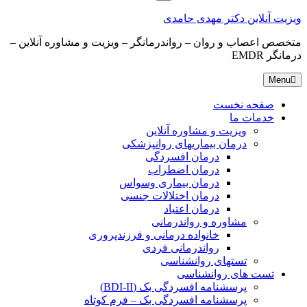
for:
ویزیت آنلاین دکتر مهدی حامدی
متخصص اعصاب و روان – رواندرمانگر – ویزیت و مشاوره آنلاین –
درمانگر EMDR
Menu
صفحه نخست
خدمات ما
ویزیت و مشاوره آنلاین
درمان بیماریهای روانپزشکی
درمان افسردگی
درمان اضطراب
درمان بیماری وسواس
درمان اختلالات جنسی
درمان اعتیاد
مشاوره و رواندرمانی
خانواده درمانی و فرزندپروری
رواندرمانی فردی
تستهای روانشناسی
تست های روانشناسی
پرسشنامه افسردگی بک (BDI-II)
پرسشنامه افسردگی بک – فرم کوتاه