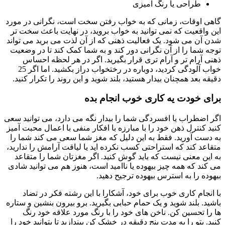
طراحی یا رنگ آمیزی
گاهی اوقات، زمانی که به خواب رفتن سخت است، نگرانی در مورد
این واقعیت که نمی توانید به خواب بروید، در نهایت باعث سخت تر
شدن آن می شود. یک فعالیت ذهنی که از آن لذت می برید می تواند
توجه شما را از آن نگرانی دور کند و به شما کمک کند تا در وضعیت
ذهنی آرام تر و آرام تری قرار بگیرید. اگر در هر لحظه احساس
خواب آلودگی کردید، دوباره در رختخواب دراز بکشید. اما اگر 25
دقیقه بعد همچنان بیدار هستید، بلند شوید و این روند را تکرار کنید.
برای خودت یه کاری خوب انجام بده
اگر اضطراب یا افسردگی شما را بیدار نگه می دارد، می توانید سعی
کنید کنترل ذهن خود را با مبارزه با افکار منفی با اعمال محبت آمیز
به دست آورید. فقط به این دلیل که مغز شما سعی می کند شما را
متقاعد کند که استراحتی کسب نکرده اید یا لیاقت آرامش را ندارید،
به این معنی نیست که باید گوش کنید. اگر مغزتان شما را متقاعد
می کند که همه چیز بیهوده یا ناامید است، هنوز هم می توانید شادی
بیهوده را به استرس بیهوده ترجیح دهید.
با انجام کاری خوب برای خود، آشکارا با این رشته فکر در تضاد
باشید. بلند شوید و یک حمام حبابی بگیرید. برو بیرون بنشین و ستاره
ها را تحسین کن. ناخن های خود را با رنگ مورد علاقه خود رنگ
کنید. پتو را به مدت پنج دقیقه در خشک کن بیندازید تا بتوانید خود را