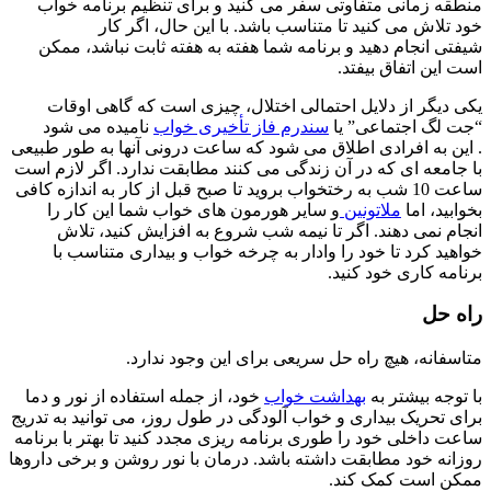
منطقه زمانی متفاوتی سفر می کنید و برای تنظیم برنامه خواب
خود تلاش می کنید تا متناسب باشد. با این حال، اگر کار
شیفتی انجام دهید و برنامه شما هفته به هفته ثابت نباشد، ممکن
است این اتفاق بیفتد.
یکی دیگر از دلایل احتمالی اختلال، چیزی است که گاهی اوقات
“جت لگ اجتماعی” یا
سندرم فاز تأخیری خواب
نامیده می شود
. این به افرادی اطلاق می شود که ساعت درونی آنها به طور طبیعی
با جامعه ای که در آن زندگی می کنند مطابقت ندارد. اگر لازم است
ساعت 10 شب به رختخواب بروید تا صبح قبل از کار به اندازه کافی
بخوابید، اما
ملاتونین
و سایر هورمون های خواب شما این کار را
انجام نمی دهند. اگر تا نیمه شب شروع به افزایش کنید، تلاش
خواهید کرد تا خود را وادار به چرخه خواب و بیداری متناسب با
برنامه کاری خود کنید.
راه حل
متاسفانه، هیچ راه حل سریعی برای این وجود ندارد.
با توجه بیشتر به
بهداشت خواب
خود، از جمله استفاده از نور و دما
برای تحریک بیداری و خواب آلودگی در طول روز، می توانید به تدریج
ساعت داخلی خود را طوری برنامه ریزی مجدد کنید تا بهتر با برنامه
روزانه خود مطابقت داشته باشد. درمان با نور روشن و برخی داروها
ممکن است کمک کند.