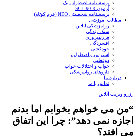
پرسشنامه اضطراب بک
آزمون SCL-90-R
پرسشنامه شخصیتی NEO (فرم کوتاه)
مطالب آموزشی
روانپزشکی آنلاین
سبک زندگی
فرزندپروری
افسردگی
خودکشی
استرس و اضطراب
دوقطبی
خواب و اختلالات خواب
داروهای روانپزشکی
درباره ما
تماس با ما
رزرو ویزیت آنلاین
“من می خواهم بخوابم اما بدنم
اجازه نمی دهد”: چرا این اتفاق
می افتد؟