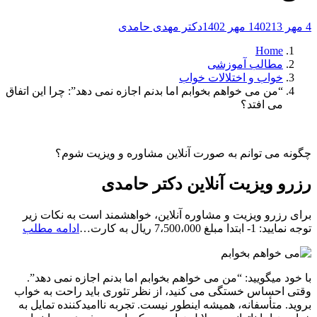
4 مهر 1402
13 مهر 1402
دکتر مهدی حامدی
Home
مطالب آموزشی
خواب و اختلالات خواب
“من می خواهم بخوابم اما بدنم اجازه نمی دهد”: چرا این اتفاق
می افتد؟
چگونه می توانم به صورت آنلاین مشاوره و ویزیت شوم؟
رزرو ویزیت آنلاین دکتر حامدی
برای رزرو ویزیت و مشاوره آنلاین، خواهشمند است به نکات زیر
رزرو
توجه نمایید: 1- ابتدا مبلغ 7،500،000 ریال به کارت…
ادامه مطلب
ویزیت
آنلاین
دکتر
با خود میگویید: “من می خواهم بخوابم اما بدنم اجازه نمی دهد”.
حامد
وقتی احساس خستگی می کنید، از نظر تئوری باید راحت به خواب
بروید. متأسفانه، همیشه اینطور نیست. تجربه ناامیدکننده تمایل به