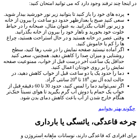
در اینجا چند ترفند وجود دارد که می توانید امتحان کنید:
پرده های خود را باز کنید تا بتوانید زیر نور خورشید بیدار شوید.
سعی کنید صبح یا بعدازظهر حدود دو ساعت را بیرون از خانه
و زیر نور آفتاب بگذرانید. به عنوان مثال، صبحانه را در حیاط
خلوت خود بخورید و ناهار خود را بیرون از خانه بگذرانید.
وقتی عصر در خانه هستید و در حال استراحت هستید، چراغ
ها را کم یا خاموش کنید.
اگر آماده نیستید صفحه نمایش را در شب رها کنید، سطح
روشنایی و میزان صدا را کاهش دهید. همچنین، سعی کنید
حداقل یک ساعت آخر درست قبل از خواب، ممنوعیت صفحه
نمایش را بر روی خودتان اعمال کنید.
دما را حدود یک یا دو ساعت قبل از خواب کاهش دهید، در
حالت ایده آل بین 18⁰ تا 20⁰ سانتی گراد.
اگر نمی‌توانید دما را لمس کنید، حدود 30 تا 60 دقیقه قبل از
خواب یک حمام یا دوش آب گرم بگیرید تا هوای نسبتاً خنک‌تر
هنگام خارج شدن از آب باعث کاهش دمای بدن شود.
چگونه بهتر بخوابیم
چرخه قاعدگی، یائسگی یا بارداری
برای افرادی که قاعدگی دارند، نوسانات ماهانه استروژن و