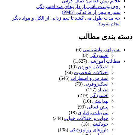
علائم بیش فعالی: کمال گرایی
رفع یبوست ناشی از داروهای ضد افسردگی
سندرم پیش از قاعدگی (PMS)
چه مدت طول می کشد تا سم زدایی از الکل و مواد دیگر
انجام شود؟
دسته بندی مطالب
تستهای روانشناسی
(6)
افسردگی
(3)
مطالب آموزشی
(1,627)
اختلالات خوردن
(19)
اختلالات شخصیت
(34)
استرس و اضطراب
(546)
اسکیزوفرنی
(73)
اعتیاد
(127)
افسردگی
(219)
بهداشتی
(16)
بیش فعالی
(93)
تمرینات رفتاری
(18)
خواب و اختلالات خواب
(244)
خودکشی
(18)
داروهای روانپزشکی
(198)