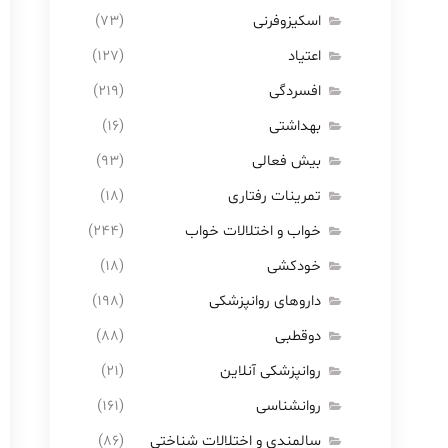
اسکیزوفرنی
(73)
اعتیاد
(127)
افسردگی
(219)
بهداشتی
(16)
بیش فعالی
(93)
تمرینات رفتاری
(18)
خواب و اختلالات خواب
(244)
خودکشی
(18)
داروهای روانپزشکی
(198)
دوقطبی
(88)
روانپزشکی آنلاین
(21)
روانشناسی
(161)
سالمندی و اختلالات شناختی
(86)