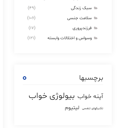
سبک زندگی
(49)
سلامت جنسی
(106)
فرزندپروری
(17)
وسواس و اختلالات وابسته
(121)
برچسبها
بیولوژی خواب
آپنه خواب
لیتیوم
تکنیکهای تنفسی