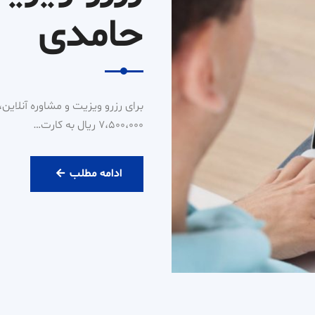
حامدی
7،500،000 ریال به کارت…
رزرو
ادامه مطلب
ویزیت
آنلاین
دکتر
حامدی