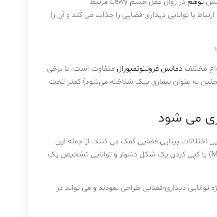
ایش
توهم
در زوال عقل جسم Lewy مرتبط
باط با توانایی دیداری-فضایی را جذاب می کند و آن را
.
نواع مختلف
دمانس فرونتوتمپورال
متفاوت است، با برخی
چنین به عنوان بیماری پیک شناخته می‌شود) کمتر تحت
یری می شود
ختلالات بینایی فضایی کمک می کنند. از جمله این
تستها، تست ترسیم ساعت ، رسم اشکال متقاطع (الزامی در MMSE) یا کپی کردن یک شکل دشوار و توانایی تشخیص یک
یی و بصری (VOSP) را برای ارزیابی ویژه توانایی دیداری-فضایی طراحی نمودند و می تواند در