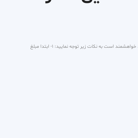
برای رزرو ویزیت و مشاوره آنلاین، خواهشمند است به نکات زیر توجه نمایید: 1- ابتدا مبلغ