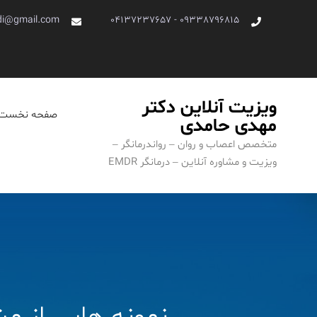
Ski
di@gmail.com
09338796815 - 04137237657
t
conten
ویزیت آنلاین دکتر
صفحه نخست
مهدی حامدی
متخصص اعصاب و روان – رواندرمانگر –
ویزیت و مشاوره آنلاین – درمانگر EMDR