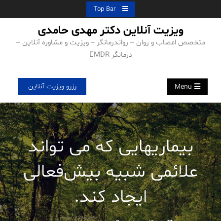
Ski
Top Bar
t
ویزیت آنلاین دکتر مهدی حامدی
conten
متخصص اعصاب و روان – رواندرمانگر – ویزیت و مشاوره آنلاین –
درمانگر EMDR
رزرو ویزیت آنلاین
Menu
بیماریهایی که می تواند
علائمی شبیه بیش‌فعالی
ایجاد کند.