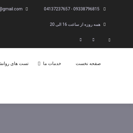
Ski
i@gmail.com
09338796815 - 04137237657
t
conten
همه روزه از ساعت 16 الی 20
Linkedin
Instagram
Search
صفحه نخست
خدمات ما
تست های روان