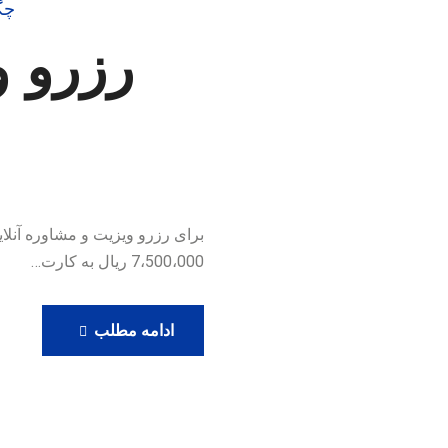
چگ
رزرو و
7،500،000 ریال به کارت…
رزرو
ادامه مطلب
ویزیت
آنلاین
دکتر
حامدی