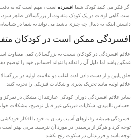
اگر فکر می کنید کودک شما
افسرده
است ، مهم است که به دقت به
است گاهی اوقات در یک کودک متفاوت از بزرگسالان ظاهر شود، ب
دانستن اینکه به دنبال چه چیزی باشید می تواند به شما در شناسایی
افسردگی ممکن است در کودکان متفا
علائم افسردگی در کودکان نسبت به بزرگسالان کمی متفاوت اس
غمگین باشد اما دلیل آن را نداند یا نتواند احساس خود را توضیح دهد
خلق پایین و از دست دادن لذت اغلب دو علامت اولیه در بزرگسالان
علائم اولیه مانند تحریک پذیری و شکایات فیزیکی را تجربه کنند.
سایر علائم افسردگی دوران کودکی عبارتند از: مشکل در تمرکز و 
احساس ناامیدی، شکایات فیزیکی غیر قابل توضیح، مشکلات خواب، ت
افسردگی همیشه رفتارهای آسیب‌رسان به خود یا افکار خودکشی به همرا
توجه کرد و هرگز از پرسیدن در مورد آن نترسید. مربی بهتر است ر
توجه باشد و فرزندتان در سکوت رنج بکشد.