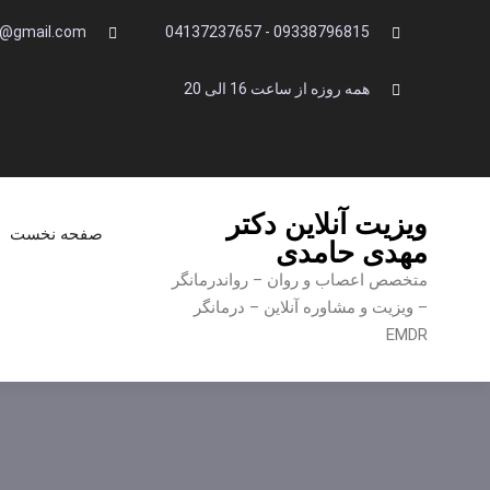
Ski
i@gmail.com
09338796815 - 04137237657
t
conten
همه روزه از ساعت 16 الی 20
ویزیت آنلاین دکتر
صفحه نخست
مهدی حامدی
متخصص اعصاب و روان – رواندرمانگر
– ویزیت و مشاوره آنلاین – درمانگر
EMDR