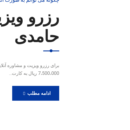
رزرو ویزی
حامدی
7،500،000 ریال به کارت…
رزرو
ادامه مطلب
ویزیت
آنلاین
دکتر
حامدی