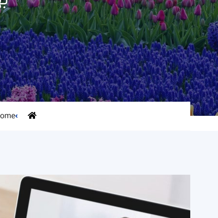
ب
ome