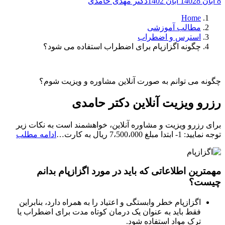
8 آبان 1402
8 آبان 1402
دکتر مهدی حامدی
Home
مطالب آموزشی
استرس و اضطراب
چگونه اگزازپام برای اضطراب استفاده می شود؟
چگونه می توانم به صورت آنلاین مشاوره و ویزیت شوم؟
رزرو ویزیت آنلاین دکتر حامدی
برای رزرو ویزیت و مشاوره آنلاین، خواهشمند است به نکات زیر
رزرو
توجه نمایید: 1- ابتدا مبلغ 7،500،000 ریال به کارت…
ادامه مطلب
ویزیت
آنلاین
دکتر
مهمترین اطلاعاتی که باید در مورد اگزازپام بدانم
حامد
چیست؟
اگزازپام خطر وابستگی و اعتیاد را به همراه دارد، بنابراین
فقط باید به عنوان یک درمان کوتاه مدت برای اضطراب یا
ترک مواد استفاده شود.