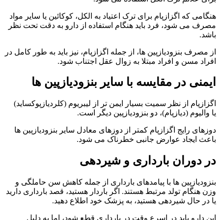
هنگامی که اگزازپام برای ترک اعتیاد به الکل، کوکائین یا سایر مواد
مصرف می شود، فرد باید هنگام استفاده از دارو به دقت تحت نظر
باشد.
از مصرف بنزودیازپین ها، از جمله اگزازپام، نیز باید به طور کامل در
افراد مسن و افراد مبتلا به زوال عقل اجتناب شود.
ایمنی در مقایسه با سایر بنزودیازپین ها
اگزازپام از نظر سمیت بسیار ایمن تر از لیبریوم (کلردیازپوکساید)
یا والیوم (دیازپام)، دو بنزودیازپین دیگر است.
دوزهای رایج اگزازپام کمتر از دوزهای معادل سایر بنزودیازپین ها
باعث ایجاد عوارض جانبی خطرناک می شود.
در دوران بارداری و شیردهی
بنزودیازپین ها با پیامدهای بارداری از جمله کاهش سن حاملگی و
وزن هنگام تولد مرتبط هستند. اگر باردار هستید، قصد بارداری دارید
یا در حال شیردهی هستید، به پزشک خود اطلاع دهید.
این دارو باید در اسرع وقت در بارداری قطع شود، اما به دلیل