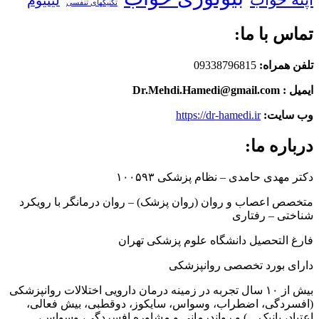
لیتیوم
تکنیکهای تنفسی
تماس با ما:
تلفن همراه:
09338796815
ایمیل : Dr.Mehdi.Hamedi@gmail.com
وب سایت:
https://dr-hamedi.ir
درباره ما:
دکتر مهدی حامدی – نظام پزشکی ۱۰۰۵۹۳
متخصص اعصاب و روان (روان پزشک) – روان درمانگر با رویکرد
شناختی – رفتاری
فارغ التحصیل دانشگاه علوم پزشکی تهران
دارای بورد تخصصی روانپزشکی
بیش از ۱۰ سال تجربه در زمینه درمان دارویی اختلالات روانپزشکی
(افسردگی، اضطراب، وسواس، سایکوز، دوقطبی، بیش فعالی،
اعتیاد، پانیک…) و رواندرمانی و مشاوره افسردگی، وسواس،