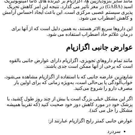
مانند سایر بنزودیازپین ها، اگزازپام بر گیرنده های گاما آمینوبوتیریک
اسید (GABA) در مغز تأثیر می گذارد. نتیجه این امر کاهش تحریک
پذیری سیستم عصبی مرکزی است. این باعث ایجاد احساس آرامش
و کاهش اضطراب می شود.
این داروها سریع الاثر هستند، به همین دلیل است که از آنها برای
درمان علائم حاد اضطراب استفاده می شود.
عوارض جانبی اگزازپام
مانند تمام داروهای تجویزی، اگزازپام دارای عوارض جانبی بالقوه
است که برخی از آنها ممکن است جدی باشند.
شایع‌ترین عارضه جانبی که با استفاده از اگزازپام مشاهده می‌شود،
خواب‌آلودگی یا بی‌حالی است، به‌ویژه زمانی که برای اولین بار
مصرف دارو را شروع می‌کنید.
اگر این مشکل خیلی بزرگ است یا بیش از چند روز طول کشید، با
پزشک خود در مورد کاهش دوز خود صحبت کنید (که تقریباً همیشه
مشکل را حل می کند).
عوارض جانبی کمتر رایج اگزازپام عبارتند از:
سردرد