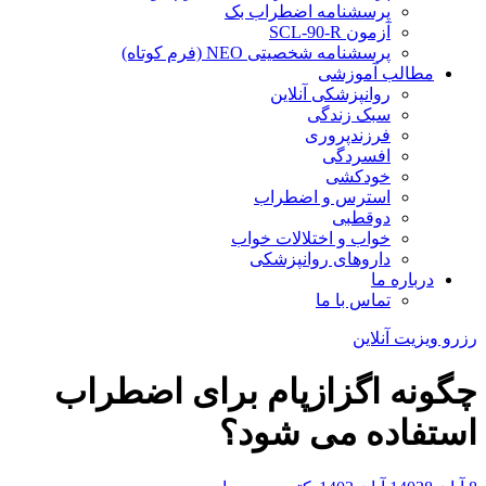
پرسشنامه اضطراب بک
آزمون SCL-90-R
پرسشنامه شخصیتی NEO (فرم کوتاه)
مطالب آموزشی
روانپزشکی آنلاین
سبک زندگی
فرزندپروری
افسردگی
خودکشی
استرس و اضطراب
دوقطبی
خواب و اختلالات خواب
داروهای روانپزشکی
درباره ما
تماس با ما
رزرو ویزیت آنلاین
چگونه اگزازپام برای اضطراب
استفاده می شود؟