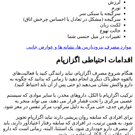
لرزش
تورم
سرگیجه یا سبکی سر
سرگیجه (مشکل در تعادل یا احساس چرخش اتاق)
لکنت زبان
حالت تهوع
تغییرات در میل جنسی شما
موارد مصرف بنزودیازپین ها، نشانه ها و عوارض جانبی
اقدامات احتیاطی اگزازپام
هنگام شروع مصرف اگزازپام، نباید رانندگی کنید یا فعالیت‌های
بالقوه خطرناک دیگری انجام دهید تا زمانی که بدانید که چگونه به
دارو واکنش نشان می‌دهید (و حتی پس از آن باید احتیاط کنید).
ترکیب اگزازپام با الکل، داروهای مخدر، یا سایر موادی که سیستم
عصبی مرکزی را تحت فشار قرار می دهند، می تواند منجر به
عوارض جدی، حتی مرگ به دلیل سرکوب مرکز تنفس در مغز شود.
برای افرادی که سابقه روان پریشی دارند نباید اگزازپام تجویز
شود. به همین ترتیب، در افرادی که سابقه رفتار اعتیادآور دارند، باید
از مصرف دارو خودداری شود. یک استثنا، البته، زمانی است که دارو
برای علائم ترک الکل استفاده می شود.