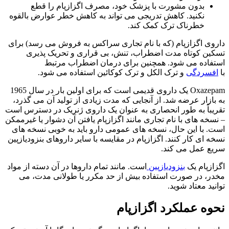
بدون مشورت با پزشک خود، مصرف اگزازپام را قطع
نکنید. کاهش تدریجی می تواند به کاهش خطر عوارض بالقوه
خطرناک ترک کمک کند.
داروی اگزازپام (که با نام تجاری سراکس به فروش می رسد) برای
تسکین کوتاه مدت اضطراب، تنش، بی قراری و تحریک پذیری
استفاده می شود. همچنین برای درمان اضطراب مرتبط
با
افسردگی
و ترک الکل و ترک کوکائین استفاده می شود.
Oxazepam یک داروی قدیمی است که برای اولین بار در سال 1965
به بازار عرضه شد. از آنجایی که مدت زیادی از تولید آن می گذرد،
تقریباً به طور انحصاری به عنوان یک داروی ژنریک در دسترس است
– نسخه های با نام تجاری مانند اگزازپام یافتن آن دشوار یا غیرممکن
است. با این حال، نسخه های عمومی دارو باید به خوبی نسخه های
نسخه ای کار کنند. اگزازپام در مقایسه با سایر داروهای بنزودیازپین
سریع عمل می کند.
اگزازپام یک
بنزودیازپین
است. مانند تمام داروها در آن دسته از مواد
مخدر، در صورت استفاده بیش از حد مکرر یا طولانی مدت، می
توانید معتاد شوید.
نحوه عملکرد اگزازپام