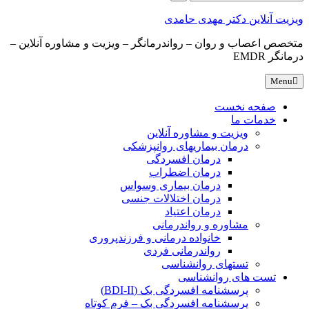
for:
ویزیت آنلاین دکتر مهدی حامدی
متخصص اعصاب و روان – رواندرمانگر – ویزیت و مشاوره آنلاین –
درمانگر EMDR
Menu
صفحه نخست
خدمات ما
ویزیت و مشاوره آنلاین
درمان بیماریهای روانپزشکی
درمان افسردگی
درمان اضطراب
درمان بیماری وسواس
درمان اختلالات جنسی
درمان اعتیاد
مشاوره و رواندرمانی
خانواده درمانی و فرزندپروری
رواندرمانی فردی
تستهای روانشناسی
تست های روانشناسی
پرسشنامه افسردگی بک (BDI-II)
پرسشنامه افسردگی بک – فرم کوتاه