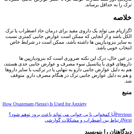
ترک را به حداقل برساند.
خلاصه
اگزازپام می تواند یک داروی مفید برای درمان حاد اضطراب یا ترک
الکل باشد و از آنجایی که ممکن است عوارض جانبی کمتری نسبت
به سایر بنزودیازپین ها داشته باشد، ممکن است در شرایط خاص
انتخاب خوبی باشد.
در عین حال، درک این نکته ضروری است که بنزودیازپین ها
داروهای قوی با پتانسیل سوء مصرف و عوارض جانبی جدی هستند،
هم به دلیل عوارض جانبی دارو به تنهایی یا در ترکیب با سایر داروها
و هم به دلیل عوارض جانبی ترک در هنگام مصرف دارو. متوقف
شد.
منبع
How Oxazepam (Serax) Is Used for Anxiety
راهبری
Previous
آیا کمخوابی یا بی خوابی می تواند باعث بروز توهم شود؟
Next
ارتباط بین اضطراب و مشکلات گوارشی
نوشته
دیدگاهتان را بنویسید