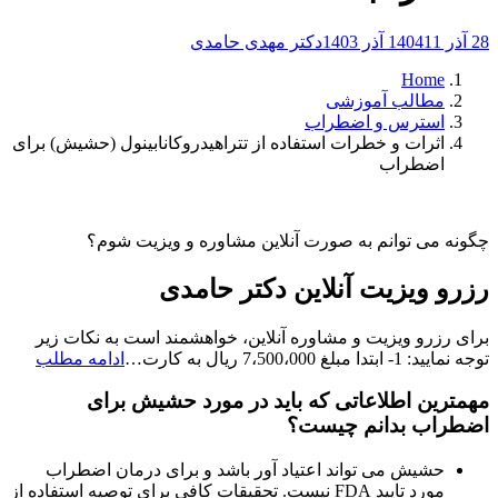
28 آذر 1404
11 آذر 1403
دکتر مهدی حامدی
Home
مطالب آموزشی
استرس و اضطراب
اثرات و خطرات استفاده از تتراهیدروکانابینول (حشیش) برای
اضطراب
چگونه می توانم به صورت آنلاین مشاوره و ویزیت شوم؟
رزرو ویزیت آنلاین دکتر حامدی
برای رزرو ویزیت و مشاوره آنلاین، خواهشمند است به نکات زیر
رزرو
توجه نمایید: 1- ابتدا مبلغ 7،500،000 ریال به کارت…
ادامه مطلب
ویزیت
مهمترین اطلاعاتی که باید در مورد حشیش برای
آنلاین
دکتر
اضطراب بدانم چیست؟
حامد
حشیش می تواند اعتیاد آور باشد و برای درمان اضطراب
مورد تایید FDA نیست. تحقیقات کافی برای توصیه استفاده از