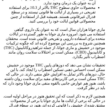
آن به عنوان یک درمان وجود ندارد.
محصولات حاوی سطوح THC بالاتر از 0.3٪ برای استفاده
تفریحی در بسیاری از ایالت ها قانونی نیستند و در سطح
فدرال غیرقانونی هستند. همیشه قبل از استفاده از چنین
محصولاتی قوانین ایالت خود را بررسی کنید.
ماری جوانا هزاران سال است که به عنوان یک داروی گیاهی
استفاده می شود. امروزه ماری جوانا به طور گسترده در ایالات
متحده برای استفاده دارویی و تفریحی قانونی شده است. محققان
همچنین شروع به بررسی این موضوع کرده اند که چگونه ترکیبات
موجود در حشیش و ماری جوانا، از جمله تتراهیدروکانابینول (THC)
و کانابیدیول (CBD)، ممکن است بر اختلالات سلامت روان مانند
اضطراب تأثیر بگذارد.
تحقیقات نشان می دهد که دوزهای پایین THC موجود در حشیش
ممکن است احساس ذهنی تسکین اضطراب را ایجاد کند. با این
حال، دوزهای بالاتر تمایل به افزایش خلق منفی دارند. در حالی که
THC ممکن است برخی کاربردهای مفید برای سلامت روان داشته
باشد، هنوز هم عوارض جانبی بالقوه منفی ماری جوانا وجود دارد که
باید در نظر گرفت.
همچنین لازم به ذکر است که این تحقیق هنوز در مراحل اولیه است.
در حالی که برخی از ایالت ها ماری جوانا یا برخی از محصولات
مشتق شده از حشیش را قانونی کرده اند، هنوز در سطح فدرال