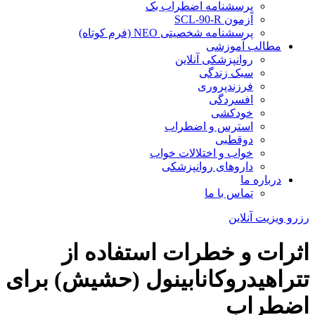
پرسشنامه اضطراب بک
آزمون SCL-90-R
پرسشنامه شخصیتی NEO (فرم کوتاه)
مطالب آموزشی
روانپزشکی آنلاین
سبک زندگی
فرزندپروری
افسردگی
خودکشی
استرس و اضطراب
دوقطبی
خواب و اختلالات خواب
داروهای روانپزشکی
درباره ما
تماس با ما
رزرو ویزیت آنلاین
اثرات و خطرات استفاده از
تتراهیدروکانابینول (حشیش) برای
اضطراب