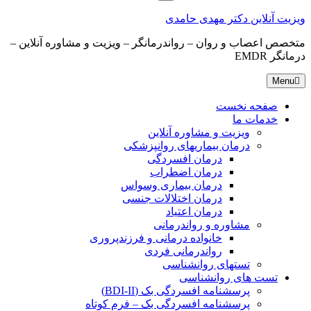
for:
ویزیت آنلاین دکتر مهدی حامدی
متخصص اعصاب و روان – رواندرمانگر – ویزیت و مشاوره آنلاین –
درمانگر EMDR
Menu
صفحه نخست
خدمات ما
ویزیت و مشاوره آنلاین
درمان بیماریهای روانپزشکی
درمان افسردگی
درمان اضطراب
درمان بیماری وسواس
درمان اختلالات جنسی
درمان اعتیاد
مشاوره و رواندرمانی
خانواده درمانی و فرزندپروری
رواندرمانی فردی
تستهای روانشناسی
تست های روانشناسی
پرسشنامه افسردگی بک (BDI-II)
پرسشنامه افسردگی بک – فرم کوتاه