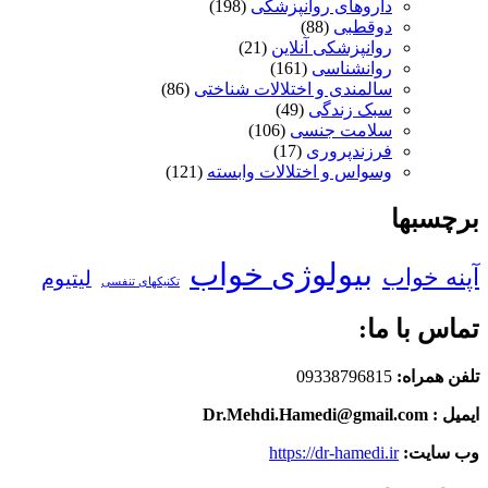
داروهای روانپزشکی
(198)
دوقطبی
(88)
روانپزشکی آنلاین
(21)
روانشناسی
(161)
سالمندی و اختلالات شناختی
(86)
سبک زندگی
(49)
سلامت جنسی
(106)
فرزندپروری
(17)
وسواس و اختلالات وابسته
(121)
برچسبها
بیولوژی خواب
آپنه خواب
لیتیوم
تکنیکهای تنفسی
تماس با ما:
تلفن همراه:
09338796815
ایمیل : Dr.Mehdi.Hamedi@gmail.com
وب سایت:
https://dr-hamedi.ir