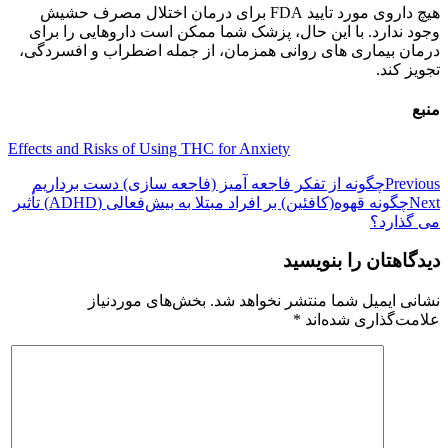
هیچ داروی مورد تایید FDA برای درمان اختلال مصرف حشیش
وجود ندارد. با این حال، پزشک شما ممکن است داروهایی را برای
درمان بیماری های روانی همزمان، از جمله اضطراب و افسردگی،
تجویز کند.
منبع
Effects and Risks of Using THC for Anxiety
راهبری
Previous
چگونه از تفکر فاجعه آمیز (فاجعه سازی) دست برداریم
Next
چگونه قهوه(کافئین) بر افراد مبتلا به بیش‌فعالی (ADHD) تأثیر
نوشته
می گذارد؟
دیدگاهتان را بنویسید
نشانی ایمیل شما منتشر نخواهد شد.
بخش‌های موردنیاز
علامت‌گذاری شده‌اند
*