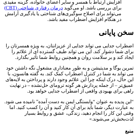
افزایش ارتباط با همسر و سایر اعضای خانواده، گزینه مفیدی
برای بررسی باشد. او می‌گوید
درمان رفتاری شناختی (CBT)
می‌تواند برای اصلاح سوگیری‌های شناختی یا یادگیری آرامش
در هنگام افزایش اضطراب مفید باشد.
سخن پایانی
اضطراب جدایی می تواند جدایی از عزیزانتان، به ویژه همسرتان را
برای شما دشوار کند. این می تواند طیف گسترده ای از علائم را
ایجاد کند و بر سلامت روان و همچنین روابط شما تأثیر بگذارد.
تمرین یوگا و مدیتیشن و به طور معناداری مشغول نگه داشتن خود
می تواند به شما در کنترل اضطراب کمک کند. به گفته هانسون، با
این حال، درک اینکه چرا این علائم وجود دارند و پرداختن به لایه‌های
عمیق‌تر – از جمله پردازش هر گونه ترومای حل‌نشده – در نهایت
راهی برای بهبودی واقعی از اضطراب جدایی خواهد بود.
“این پدیده به عنوان “وابستگی ایمن به دست آمده” نامیده می شود.
به عبارت دیگر، شما باید برای آن کار کنید و آن را کسب کنید. اما
وقتی این کار را انجام دهید، زندگی، عشق و روابط بسیار
لذت‌بخش‌تر می‌شوند.»
منبع