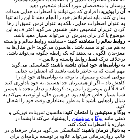
دوستان یا متخصصان مورد اعتماد تشخیص دهید.
آن را بپذیرید:
افرادی که می توانند با اضطراب جدایی همذات
پنداری کنند، باید تمام تلاش خود را انجام دهند تا این را نه تنها
به عنوان اضطراب جدایی، بلکه به عنوان ترس عمیق از رها
کردن عزیزان تشخیص دهند. هنسون می‌گوید اعتراف به این
موضوع یا کار برای پذیرش آن می‌تواند بسیار مفید باشد.
روابط سالم را مشاهده کنید:
«مشاهده روابط سالم و وابسته
به هم می تواند مفید باشد . هانسون می‌گوید: «این مثال‌ها به
مغز-بدن الگویی می‌دهند که یک رابطه چگونه می‌تواند باشد،
برخلاف درک فقط روابط وابسته و ناایمن.»
به توانایی‌های خود ایمان داشته باشید:
کلمانسکی می‌گوید
مهم است که به خاطر داشته باشید که اضطراب جدایی
موقتی است و می‌توان با توجه به توانایی‌های خود آن را
کاهش داد – اگر از همسرتان جدا هستید، به خود یادآوری کنید
که قبلاً این موضوع را مدیریت کرده‌اید و دیدار مجدد با همسر
شما بسیار خاص خواهد بود. در همین حال، او توصیه می‌کند به
دنبال راه‌هایی باشید تا به طور معناداری وقت خود را اشغال
کنید.
یوگا و مدیتیشن را امتحان کنید:
هانسون تمرینات فیزیکی و
ذهنی مانند
یوگا
و
مدیتیشن
را پیشنهاد می‌کند تا بشما در
مبارزه با اضطراب کمک کند.
به دنبال درمان باشید:
کلمانسکی می‌گوید درمان حرفه‌ای در
قالب روان‌درمانی می‌تواند علاوه بر توسعه برنامه‌ای برای