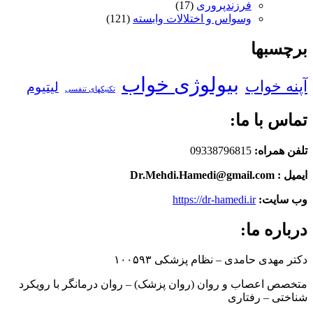
فرزندپروری
(17)
وسواس و اختلالات وابسته
(121)
برچسبها
بیولوژی خواب
آپنه خواب
لیتیوم
تکنیکهای تنفسی
تماس با ما:
تلفن همراه:
09338796815
ایمیل : Dr.Mehdi.Hamedi@gmail.com
وب سایت:
https://dr-hamedi.ir
درباره ما:
دکتر مهدی حامدی – نظام پزشکی ۱۰۰۵۹۳
متخصص اعصاب و روان (روان پزشک) – روان درمانگر با رویکرد
شناختی – رفتاری