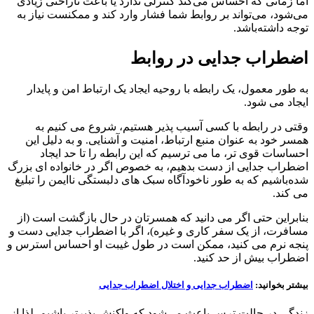
اما زمانی که احساس می‌کند کنترلی ندارد یا باعث ناراحتی زیادی
می‌شود، می‌تواند بر روابط شما فشار وارد کند و ممکنست نیاز به
توجه داشته‌باشد.
اضطراب جدایی در روابط
به طور معمول، یک رابطه با روحیه ایجاد یک ارتباط امن و پایدار
ایجاد می شود.
وقتی در رابطه با کسی آسیب پذیر هستیم، شروع می کنیم به
همسر خود به عنوان منبع ارتباط، امنیت و آشنایی. و به دلیل این
احساسات قوی تر، ما می ترسیم که این رابطه را تا حد ایجاد
اضطراب جدایی از دست بدهیم، به خصوص اگر در خانواده ای بزرگ
شده‌باشیم که به طور ناخودآگاه سبک های دلبستگی ناایمن را تبلیغ
می کند.
بنابراین حتی اگر می دانید که همسرتان در حال بازگشت است (از
مسافرت، از یک سفر کاری و غیره)، اگر با اضطراب جدایی دست و
پنجه نرم می کنید، ممکن است در طول غیبت او احساس استرس و
اضطراب بیش از حد کنید.
بیشتر بخوانید:
اضطراب جدایی و اختلال اضطراب جدایی
زندگی در حالت ترس باعث می‌شود که واکنش پذیرتر باشیم. لذا از