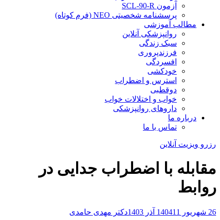
آزمون SCL-90-R
پرسشنامه شخصیتی NEO (فرم کوتاه)
مطالب آموزشی
روانپزشکی آنلاین
سبک زندگی
فرزندپروری
افسردگی
خودکشی
استرس و اضطراب
دوقطبی
خواب و اختلالات خواب
داروهای روانپزشکی
درباره ما
تماس با ما
رزرو ویزیت آنلاین
مقابله با اضطراب جدایی در
روابط
26 شهریور 1404
11 آذر 1403
دکتر مهدی حامدی