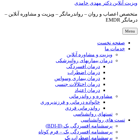
ویزیت آنلاین دکتر مهدی حامدی
متخصص اعصاب و روان – رواندرمانگر – ویزیت و مشاوره آنلاین –
درمانگر EMDR
Menu
صفحه نخست
خدمات ما
ویزیت و مشاوره آنلاین
درمان بیماریهای روانپزشکی
درمان افسردگی
درمان اضطراب
درمان بیماری وسواس
درمان اختلالات جنسی
درمان اعتیاد
مشاوره و رواندرمانی
خانواده درمانی و فرزندپروری
رواندرمانی فردی
تستهای روانشناسی
تست های روانشناسی
پرسشنامه افسردگی بک (BDI-II)
پرسشنامه افسردگی بک – فرم کوتاه
پرسشنامه اضطراب بک