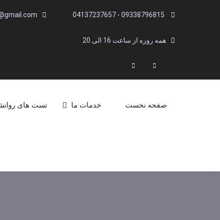
Ski
i@gmail.com
09338796815 - 04137237657
t
conten
همه روزه از ساعت 16 الی 20
Linkedin
Instagram
Search
صفحه نخست
خدمات ما
تست های روان