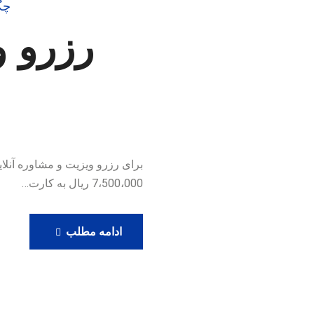
چگ
رزرو و
7،500،000 ریال به کارت…
رزرو
ادامه مطلب
ویزیت
آنلاین
دکتر
حامدی