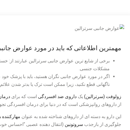
مهمترین اطلاعاتی که باید در مورد عوارض جان
برخی از شایع ترین عوارض جانبی سرترالین عبارتند از: خس
مشکلات جنسی.
اگر در مورد عوارض جانبی نگران هستید، باید با پزشک خو
ناگهانی قطع نکنید، زیرا ممکن است ترک یا بدتر شدن علائم خ
زولوفت (سرترالین)
یک
داروی ضد افسردگی
است که برای
درمان
از داروهای روانپزشکی است که در دنیا برای درمان افسردگی تجو
این دارو به دسته ای از داروهای شناخته شده به عنوان
مهارکننده ها
جلوگیری از بازجذب
سروتونین
(انتقال دهنده عصبی “احساس خوب”