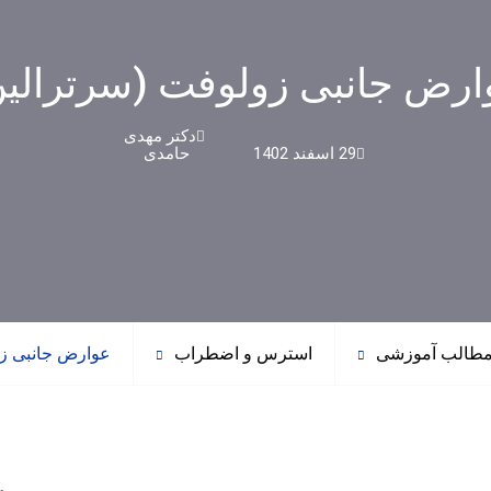
ارض جانبی زولوفت (سرترالین
دکتر مهدی
29 اسفند 1402
حامدی
طالب آموزشی
استرس و اضطراب
عوارض جانبی زو