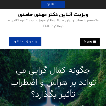
Ski
Top Bar
t
ویزیت آنلاین دکتر مهدی حامدی
conten
متخصص اعصاب و روان – رواندرمانگر – ویزیت و مشاوره آنلاین –
درمانگر EMDR
رزرو ویزیت آنلاین
Menu
چگونه کمال گرایی می
تواند بر هراس و اضطراب
تأثیر بگذارد؟