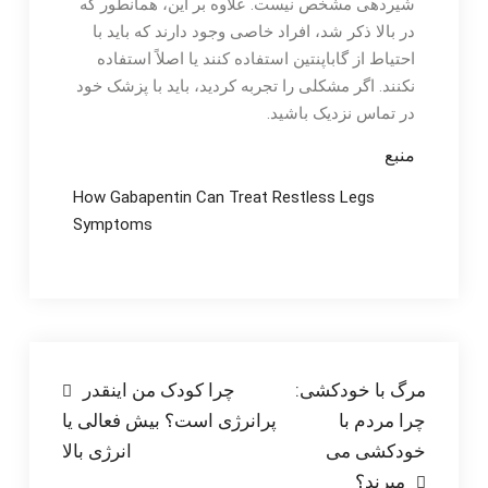
شیردهی مشخص نیست. علاوه بر این، همانطور که
در بالا ذکر شد، افراد خاصی وجود دارند که باید با
احتیاط از گاباپنتین استفاده کنند یا اصلاً استفاده
نکنند. اگر مشکلی را تجربه کردید، باید با پزشک خود
در تماس نزدیک باشید.
منبع
How Gabapentin Can Treat Restless Legs
Symptoms
راهبری
مرگ با خودکشی:
چرا کودک من اینقدر
چرا مردم با
پرانرژی است؟ بیش فعالی یا
نوشته
خودکشی می
انرژی بالا
میرند؟