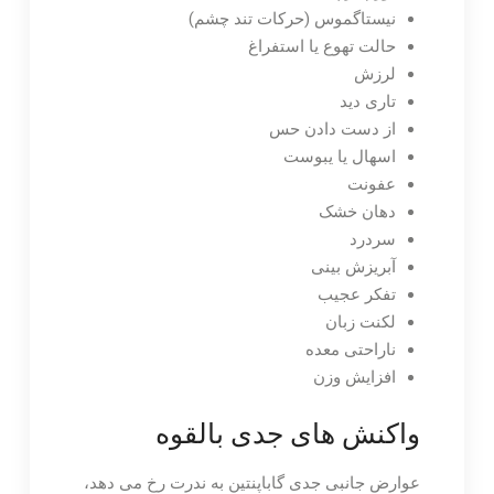
نیستاگموس (حرکات تند چشم)
حالت تهوع یا استفراغ
لرزش
تاری دید
از دست دادن حس
اسهال یا یبوست
عفونت
دهان خشک
سردرد
آبریزش بینی
تفکر عجیب
لکنت زبان
ناراحتی معده
افزایش وزن
واکنش های جدی بالقوه
عوارض جانبی جدی گاباپنتین به ندرت رخ می دهد،