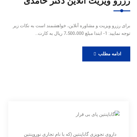
رزرو ویزیت آنلاین دکتر حامدی
برای رزرو ویزیت و مشاوره آنلاین، خواهشمند است به نکات زیر
توجه نمایید: 1- ابتدا مبلغ 7،500،000 ریال به کارت…
رزرو
ادامه مطلب
ویزیت
آنلاین
دکتر
حامدی
داروی تجویزی گاباپنتین (که با نام تجاری نوروپنتین