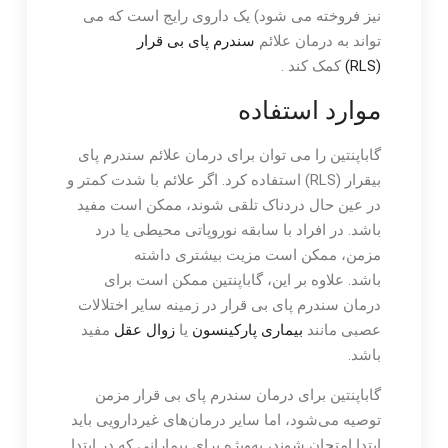
نیز فروخته می شود) یک داروی رایج است که می
تواند به درمان علائم
سندرم پای بی قرار
(RLS)
کمک کند .
موارد استفاده
گاباپنتین را می توان برای درمان علائم سندرم پای
بیقرار (RLS) استفاده کرد. اگر علائم با شدت کمتر و
در عین حال دردناک تلقی شوند، ممکن است مفید
باشد. در افراد با سابقه نوروپاتی محیطی یا درد
مزمن، ممکن است مزیت بیشتری داشته
باشد. علاوه بر این، گاباپنتین ممکن است برای
درمان سندرم پای بی قرار در زمینه سایر اختلالات
عصبی مانند
بیماری پارکینسون
یا
زوال عقل
مفید
باشد.
گاباپنتین برای درمان سندرم پای بی قرار مزمن
توصیه می‌شود، اما سایر درمان‌های غیردارویی باید
ابتدا امتحان شوند، به‌ویژه برای بیمارانی که در ابتدا