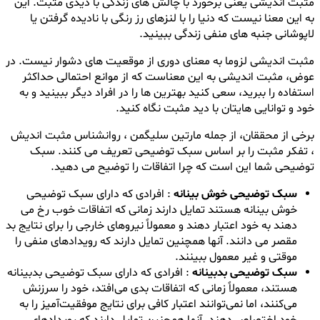
مثبت اندیشی یعنی برخورد با چالش های زندگی با دیدی مثبت. این
به این معنا نیست که دنیا را با لنزهای رز رنگی با نادیده گرفتن یا
لاپوشانی جنبه های منفی زندگی ببینید.
مثبت اندیشی لزوما به معنای دوری از موقعیت های دشوار نیست. در
عوض، مثبت اندیشی به این معناست که از موانع احتمالی حداکثر
استفاده را ببرید، سعی کنید بهترین ها را در افراد دیگر ببینید و به
خود و توانایی هایتان با دید مثبت نگاه کنید.
برخی از محققان، از جمله مارتین سلیگمن ، روانشناس مثبت اندیش
، تفکر مثبت را بر اساس سبک توضیحی تعریف می کنند. سبک
توضیحی شما این است که چرا اتفاقات را توضیح می دهید.
سبک توضیحی خوش بینانه
: افرادی که دارای سبک توضیحی
خوش بینانه هستند تمایل دارند زمانی که اتفاقات خوب رخ می
دهند به خود اعتبار دهند و معمولاً نیروهای خارجی را برای نتایج بد
مقصر می دانند. آنها همچنین تمایل دارند که رویدادهای منفی را
موقتی و غیر معمول ببینند.
سبک توضیحی بدبینانه
: افرادی که دارای سبک توضیحی بدبینانه
هستند، معمولاً زمانی که اتفاقات بدی می‌افتد، خود را سرزنش
می‌کنند، اما نمی‌توانند اعتبار کافی برای نتایج موفقیت‌آمیز را به