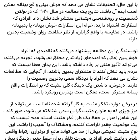
با این حال، تحقیقات نشان می دهد که خوش بینی واقع بینانه ممکن
است ایده آل باشد. نتایج یک مطالعه در سال ۲۰۲۰ که در
بولتن
شخصیت و روانشناسی اجتماعی
منتشر شد نشان داد افرادی که
انتظارات اشتباه دارند، خواه این انتظارات خوش بینانه یا بدبینانه
باشد، در مقایسه با واقع گرایان، از نظر سلامت روان وضعیت بدتری
دارند.
نویسندگان این مطالعه پیشنهاد می‌کنند که ناامیدی که افراد
خوش‌بین زمانی که امیدهای زیادشان محقق نمی‌شود، تجربه می‌کنند،
می‌تواند تأثیر منفی بر رفاه داشته باشد. این بدان معنا نیست که
مردم باید تلاش کنند تا متفکران بدبین باشند. از آنجایی که مطالعات
نشان می دهد که افراد با دیدگاه منفی بدترین وضعیت را
دارند. درعوض، داشتن یک دیدگاه کلی مثبت که بر انتظارات واقع
بینانه متمرکز است، ممکن است بهترین رویکرد باشد.
در برخی موارد، تفکر مثبت به کار گرفته شده نامناسب می تواند از
مرز چیزی که به عنوان مثبت گرایی سمی شناخته می شود، عبور کند .
این شامل اصرار بر حفظ یک طرز فکر مثبت است، مهم نیست که
یک موقعیت چقدر ناراحت کننده، وحشتناک یا آسیب زا باشد. این
نوع مثبت اندیشی بیش از حد می تواند مانع از برقراری ارتباط واقعی
شود و باعث شود افراد در صورت تلاش برای حفظ چنین دیدگاه بیش