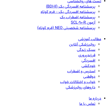
تست های روانشناسی
پرسشنامه افسردگی بک (BDI-II)
پرسشنامه افسردگی بک – فرم کوتاه
پرسشنامه اضطراب بک
آزمون SCL-90-R
پرسشنامه شخصیتی NEO (فرم کوتاه)
مطالب آموزشی
روانپزشکی آنلاین
سبک زندگی
فرزندپروری
افسردگی
خودکشی
استرس و اضطراب
دوقطبی
خواب و اختلالات خواب
داروهای روانپزشکی
درباره ما
تماس با ما