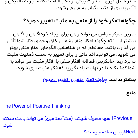
خطر شکل گیری انتظارات بیش از حد بالا است که منجر به ناامیدی و
تأثیرپذیری از مثبت گرایی سمی می شود.
چگونه تفکر خود را از منفی به مثبت تغییر دهید؟
تمرین تمرکز حواس می تواند راهی برای ایجاد خودآگاهی و آگاهی
بیشتر از اینکه چگونه افکار منفی شما بر خلق و خو و رفتار شما تأثیر
می گذارد، باشد. همانطور که در شناسایی الگوهای افکار منفی بهتر
می شوید، می توانید اقداماتی را برای تغییر به سمت ذهنیت مثبت
تر بردارید. جایگزینی فعالانه افکار منفی با افکار مثبت می تواند به
شما کمک کند تا در نهایت یاد بگیرید که فکر مثبت تری شوید.
بیشتر بدانید:
چگونه تفکر منفی را تغییر دهیم؟
منبع
The Power of Positive Thinking
راهبری
Previous
سوء مصرف شیشه (مت‌آمفتامین) می تواند باعث سکته
شود.
نوشته
Next
فوبیای ساده چیست؟