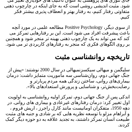
جای تئوری های پژوهشی به عنوان تاکتیک های خودیاری تعبیر می
شود. مثبت اندیشی روشی است که به جای اینکه در چارچوب ذهنی
متفاوتی رفتار کنیم، به رفتار بهتر و انعطاف پذیری بیشتر فکر
کنیم.
از سوی دیگر، Positive Psychology مطالعه علمی در مورد آنچه
باعث پیشرفت افراد می شود است. این بر رفتارهایی تمرکز می
کند که می تواند به یک چارچوب ذهنی بهینه تر منجر شود و همچنین
بر روی الگوهای فکری که منجر به رفتارهای کاربردی تر می شود.
تاریخچه روانشناسی مثبت
سلیگمن و میهالی سیکسزنمیهالی در سال 2000 نوشتند: «پیش از
جنگ جهانی دوم، روان‌شناسی سه مأموریت متمایز داشت: درمان
بیماری‌های روانی، ساختن زندگی همه مردم پربارتر و
رضایت‌بخش‌تر، و شناسایی و پرورش استعدادهای بالا».
اندکی پس از جنگ جهانی دوم، تمرکز اولیه روانشناسی به اولویت
اول تغییر کرد: درمان رفتارهای غیرعادی و بیماری های روانی. در
دهه 1950، متفکران اومانیست مانند کارل راجرز ، اریش فروم ،
و آبراهام مزلو با توسعه نظریه هایی که بر شادی و جنبه های مثبت
طبیعت انسان تمرکز داشتند، به تجدید علاقه به دو حوزه دیگر کمک
کردند.