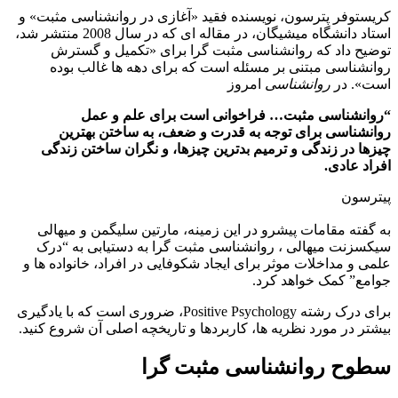
کریستوفر پترسون، نویسنده فقید «آغازی در روانشناسی مثبت» و
استاد دانشگاه میشیگان، در مقاله ای که در سال 2008 منتشر شد،
توضیح داد که روانشناسی مثبت گرا برای «تکمیل و گسترش
روانشناسی مبتنی بر مسئله است که برای دهه ها غالب بوده
است». در
روانشناسی
امروز
“روانشناسی مثبت… فراخوانی است برای علم و عمل
روانشناسی برای توجه به قدرت و ضعف، به ساختن بهترین
چیزها در زندگی و ترمیم بدترین چیزها، و نگران ساختن زندگی
افراد عادی.
پیترسون
به گفته مقامات پیشرو در این زمینه، مارتین سلیگمن و میهالی
سیکسزنت میهالی ، روانشناسی مثبت گرا به دستیابی به “درک
علمی و مداخلات موثر برای ایجاد شکوفایی در افراد، خانواده ها و
جوامع” کمک خواهد کرد.
برای درک رشته Positive Psychology، ضروری است که با یادگیری
بیشتر در مورد نظریه ها، کاربردها و تاریخچه اصلی آن شروع کنید.
سطوح روانشناسی مثبت گرا