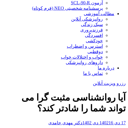
آزمون SCL-90-R
پرسشنامه شخصیتی NEO (فرم کوتاه)
مطالب آموزشی
روانپزشکی آنلاین
سبک زندگی
فرزندپروری
افسردگی
خودکشی
استرس و اضطراب
دوقطبی
خواب و اختلالات خواب
داروهای روانپزشکی
درباره ما
تماس با ما
رزرو ویزیت آنلاین
آیا روانشناسی مثبت گرا می
تواند شما را شادتر کند؟
17 دی 1402
16 دی 1402
دکتر مهدی حامدی