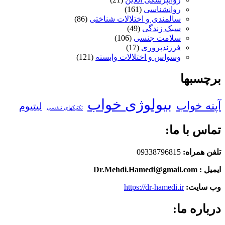
روانشناسی
(161)
سالمندی و اختلالات شناختی
(86)
سبک زندگی
(49)
سلامت جنسی
(106)
فرزندپروری
(17)
وسواس و اختلالات وابسته
(121)
برچسبها
بیولوژی خواب
آپنه خواب
لیتیوم
تکنیکهای تنفسی
تماس با ما:
تلفن همراه:
09338796815
ایمیل : Dr.Mehdi.Hamedi@gmail.com
وب سایت:
https://dr-hamedi.ir
درباره ما: