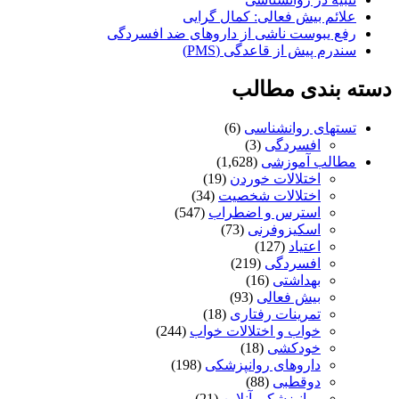
علائم بیش فعالی: کمال گرایی
رفع یبوست ناشی از داروهای ضد افسردگی
سندرم پیش از قاعدگی (PMS)
دسته بندی مطالب
تستهای روانشناسی
(6)
افسردگی
(3)
مطالب آموزشی
(1,628)
اختلالات خوردن
(19)
اختلالات شخصیت
(34)
استرس و اضطراب
(547)
اسکیزوفرنی
(73)
اعتیاد
(127)
افسردگی
(219)
بهداشتی
(16)
بیش فعالی
(93)
تمرینات رفتاری
(18)
خواب و اختلالات خواب
(244)
خودکشی
(18)
داروهای روانپزشکی
(198)
دوقطبی
(88)
روانپزشکی آنلاین
(21)