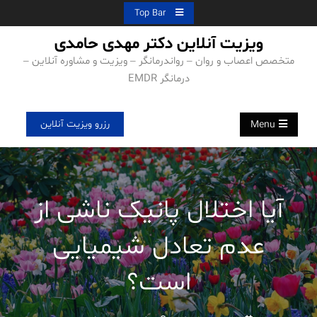
Ski
Top Bar
t
ویزیت آنلاین دکتر مهدی حامدی
conten
متخصص اعصاب و روان – رواندرمانگر – ویزیت و مشاوره آنلاین –
درمانگر EMDR
رزرو ویزیت آنلاین
Menu
آیا اختلال پانیک ناشی از
عدم تعادل شیمیایی
است؟