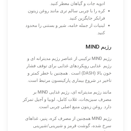
ادویه جات و گیاهان معطر کنید.
کره را با چربی سالم تری مانند روغن زیتون
فرابکر جایگزین کنید.
لبنیات از جمله خامه، شیر و بستنی را محدود
کنید.
رژیم MIND
رژیم MIND ترکیبی از عناصر رژیم مدیترانه ای و
رژیم غذایی رویکردهای غذایی برای توقف فشار
خون بالا (DASH) است . همچنین با خطر کمتر و
تاخیر در شروع بیماری پارکینسون مرتبط است.
مانند رژیم مدیترانه ای، رژیم غذایی MIND بر
مصرف سبزیجات، غلات کامل، لوبیا و آجیل تمرکز
دارد. روغن زیتون منبع اصلی چربی است.
رژیم MIND همچنین از مصرف کره، پنیر، غذاهای
سرخ شده، گوشت قرمز و شیرینی/شیرینی