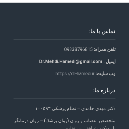
تماس با ما:
تلفن همراه:
09338796815
ایمیل : Dr.Mehdi.Hamedi@gmail.com
وب سایت:
https://dr-hamedi.ir
درباره ما:
دکتر مهدی حامدی – نظام پزشکی ۱۰۰۵۹۳
متخصص اعصاب و روان (روان پزشک) – روان درمانگر
با رویکرد شناختی – رفتاری