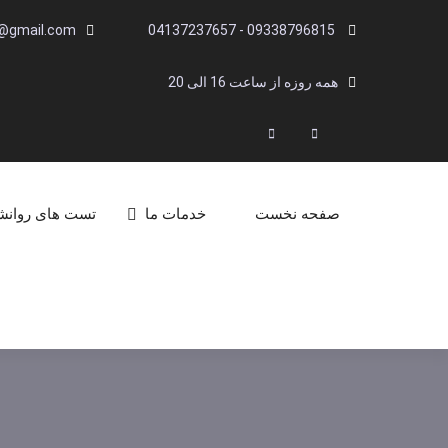
Ski
i@gmail.com
09338796815 - 04137237657
t
conten
همه روزه از ساعت 16 الی 20
Linkedin
Instagram
Search
صفحه نخست
خدمات ما
تست های روان