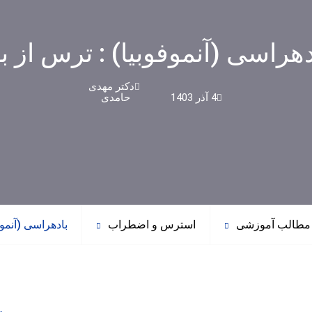
دهراسی (آنموفوبیا) : ترس از با
دکتر مهدی
4 آذر 1403
حامدی
مطالب آموزشی
استرس و اضطراب
بادهراسی (آنموف