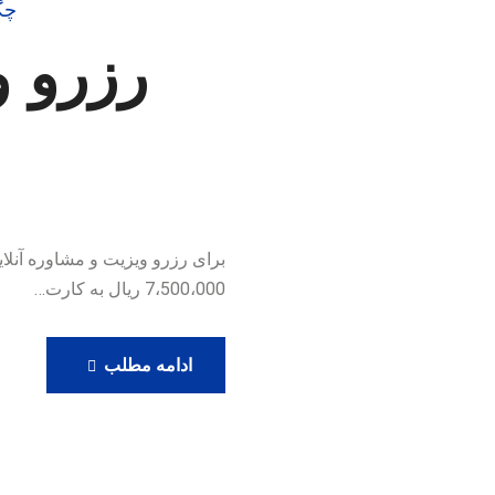
چگ
رزرو و
7،500،000 ریال به کارت…
رزرو
ادامه مطلب
ویزیت
آنلاین
دکتر
حامدی