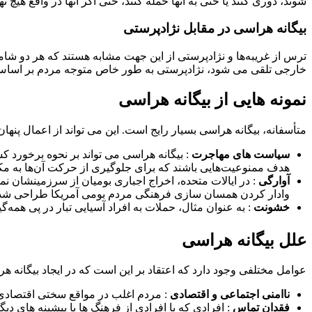
شوند، دوری کنند یا حتی به آنها حمله کنند، حتی اگر آنها در واقع هیچ 
بیگانه هراسی در مقابل نژادپرستی
ترس از غریبه‌ها و نژادپرستی از این جهت مشابه هستند که هر دو شا
خارجی تلقی می شود، نژادپرستی به طور خاص متوجه مردم بر اساس نژ
نمونه هایی از بیگانه هراسی
متأسفانه، بیگانه هراسی بسیار رایج است. این می تواند از اعمال پنه
سیاست های مهاجرت
: بیگانه هراسی می تواند بر نحوه برخورد
هدف ممنوعیت‌هایی باشند که برای جلوگیری از حرکت آن‌ها به م
آوارگی
: در ایالات متحده، اخراج اجباری بومیان از سرزمینشان نم
وادار کردن همسان سازی فرهنگی مردم بومی آمریکا طراحی شده
خشونت
: به عنوان مثال، حملات به افراد آسیایی تبار در پی همه‌گیری COVID-19 افزایش یافت
علل بیگانه هراسی
عوامل مختلفی وجود دارد که اعتقاد بر این است که در ایجاد بیگانه ه
ناامنی اجتماعی و اقتصادی
: مردم اغلب در مواقع سختی اقتصادی 
فقدان تماس
: افرادی که با افرادی از فرهنگ ها یا پیشینه های دیگر 