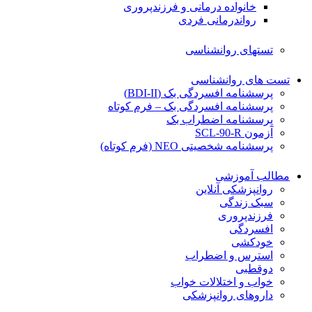
خانواده درمانی و فرزندپروری
رواندرمانی فردی
تستهای روانشناسی
تست های روانشناسی
پرسشنامه افسردگی بک (BDI-II)
پرسشنامه افسردگی بک – فرم کوتاه
پرسشنامه اضطراب بک
آزمون SCL-90-R
پرسشنامه شخصیتی NEO (فرم کوتاه)
مطالب آموزشی
روانپزشکی آنلاین
سبک زندگی
فرزندپروری
افسردگی
خودکشی
استرس و اضطراب
دوقطبی
خواب و اختلالات خواب
داروهای روانپزشکی