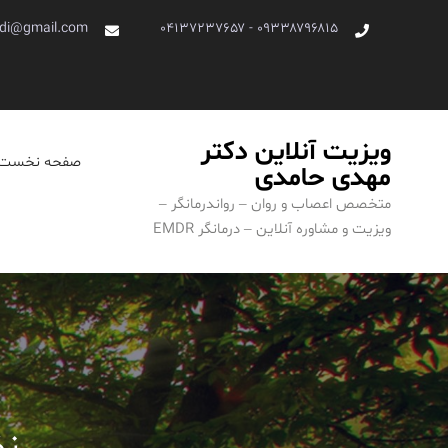
Ski
di@gmail.com
۰۹۳۳۸۷۹۶۸۱۵ - ۰۴۱۳۷۲۳۷۶۵۷
t
conten
ویزیت آنلاین دکتر
صفحه نخست
مهدی حامدی
متخصص اعصاب و روان – رواندرمانگر –
ویزیت و مشاوره آنلاین – درمانگر EMDR