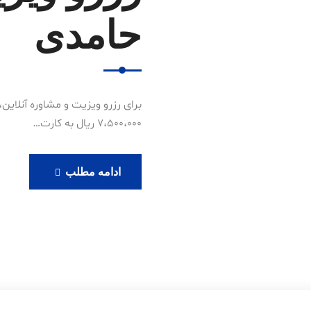
حامدی
7،500،000 ریال به کارت…
رزرو
ادامه مطلب
ویزیت
آنلاین
دکتر
حامدی