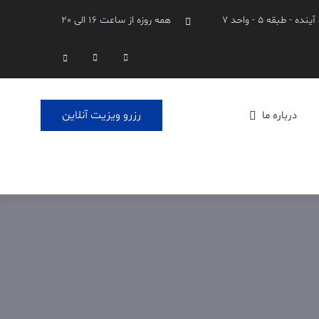
طبقه 5 - واحد 7
همه روزه از ساعت 16 الی 20
Linkedin
Instagram
Search
رزرو ویزیت آنلاین
درباره ما