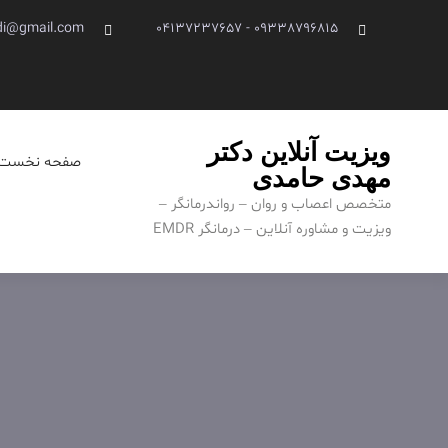
Ski
di@gmail.com
09338796815 - 04137237657
t
conten
ویزیت آنلاین دکتر
صفحه نخست
مهدی حامدی
متخصص اعصاب و روان – رواندرمانگر –
ویزیت و مشاوره آنلاین – درمانگر EMDR