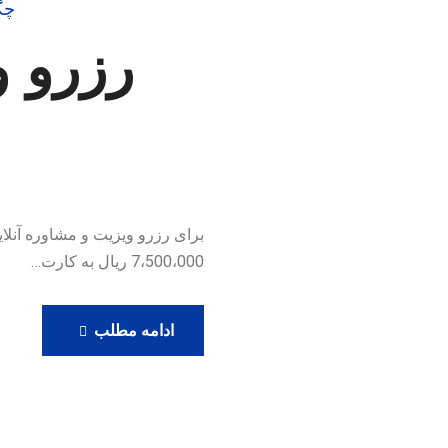
چگ
رزرو و
7،500،000 ریال به کارت…
رزرو
ادامه مطلب
ویزیت
آنلاین
دکتر
حامدی