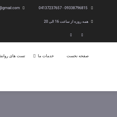
Ski
i@gmail.com
09338796815 - 04137237657
t
conten
همه روزه از ساعت 16 الی 20
Linkedin
Instagram
Search
صفحه نخست
خدمات ما
تست های روان