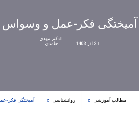
آمیختگی فکر-عمل و وسواس
دکتر مهدی
2 آذر 1403
حامدی
مطالب آموزشی
روانشناسی
آمیختگی فکر-عم