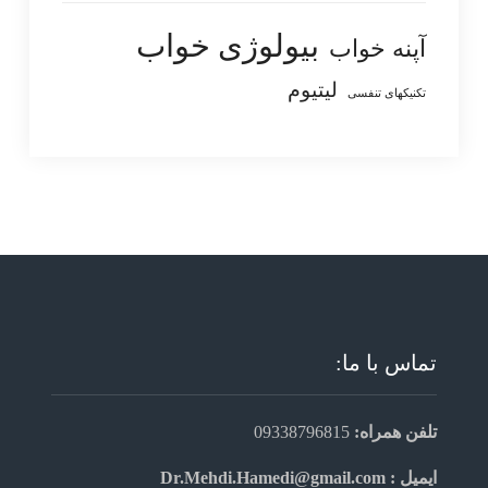
بیولوژی خواب
آپنه خواب
لیتیوم
تکنیکهای تنفسی
تماس با ما:
تلفن همراه:
09338796815
ایمیل : Dr.Mehdi.Hamedi@gmail.com