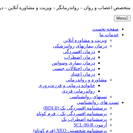
متخصص اعصاب و روان – رواندرمانگر – ویزیت و مشاوره آنلاین – درمانگ
Menu
صفحه نخست
خدمات ما
ویزیت و مشاوره آنلاین
درمان بیماریهای روانپزشکی
درمان افسردگی
درمان اضطراب
درمان بیماری وسواس
درمان اختلالات جنسی
درمان اعتیاد
مشاوره و رواندرمانی
خانواده درمانی و فرزندپروری
رواندرمانی فردی
تستهای روانشناسی
تست های روانشناسی
پرسشنامه افسردگی بک (BDI-II)
پرسشنامه افسردگی بک – فرم کوتاه
پرسشنامه اضطراب بک
آزمون SCL-90-R
پرسشنامه شخصیتی NEO (فرم کوتاه)