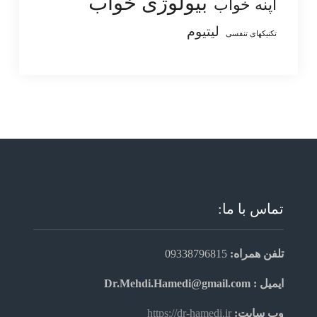
بیولوژی خواب
آپنه خواب
لیتیوم
تکنیکهای تنفسی
تماس با ما:
تلفن همراه:
09338796815
ایمیل : Dr.Mehdi.Hamedi@gmail.com
وب سایت:
https://dr-hamedi.ir