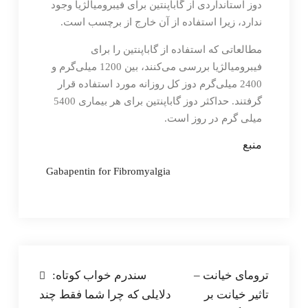
دوز استانداردی از گاباپنتین برای فیبرومیالژیا وجود
ندارد، زیرا استفاده از آن خارج از برچسب است.
مطالعاتی که استفاده از گاباپنتین را برای
فیبرومیالژیا بررسی می‌کنند، بین 1200 میلی‌گرم و
2400 میلی‌گرم دوز کل روزانه مورد استفاده قرار
گرفتند. حداکثر دوز گاباپنتین برای هر بیماری 5400
میلی گرم در روز است.
منبع
Gabapentin for Fibromyalgia
راهبری
ترومای خیانت –
سندرم خواب کوتاه:
تاثیر خیانت بر
دلایلی که چرا شما فقط چند
نوشته