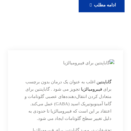
رزرو
ادامه مطلب
ویزیت
آنلاین
دکتر
حامدی
گاباپنتین
اغلب به عنوان یک درمان بدون برچسب
برای
فیبرومیالژیا
تجویز می شود . گاباپنتین برای
متعادل کردن انتقال‌دهنده‌های عصبی گلوتامات و
گاما آمینوبوتیریک اسید (GABA) عمل می‌کند.
اعتقاد بر این است که فیبرومیالژیا تا حدودی به
دلیل تغییر سطح گلوتامات ایجاد می شود.
تحقیقات در مورد گاباپنتین برای فیبرومیالژیا