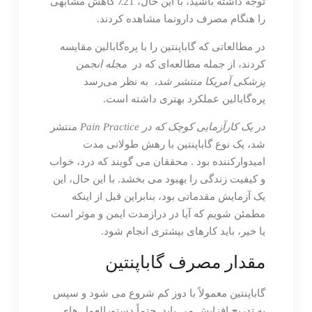
توجه داشته باشید، با این حال، 21٪ کاهش مشابهی
را هنگام مصرف دارونما مشاهده کردند.
در مطالعاتی که گاباپنتین را با پره‌گابالین مقایسه
کردند، از جمله مطالعه‌ای که در
مجله انجمن
پزشکی آمریکا منتشر شد،
به نظر می‌رسد
پره‌گابالین عملکرد بهتری داشته است.
در یک کارآزمایی کوچک که در Pain Practice
منتشر
شد، یک نوع گاباپنتین با رهش طولانی مدت
امیدوارکننده بود . محققان می گویند که درد، خواب
و کیفیت زندگی را بهبود می بخشد. با این حال، این
یک آزمایش مقدماتی بود، بنابراین قبل از اینکه
مطمئن شویم که آیا در درازمدت ایمن و موثر است
یا خیر، باید کارهای بیشتری انجام شود.
مقدار مصرف گاباپنتین
گاباپنتین معمولاً با دوز کم شروع می شود و سپس
به تدریج افزایش می یابد. حتماً دستورالعمل های