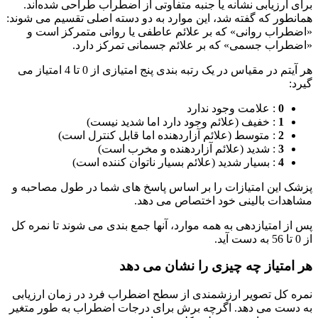
برای ارزیابی نشانه یا جنبه متفاوتی از اضطراب طراحی شده‌اند.
همانطور که گفته شد، این موارد به دو دسته اصلی تقسیم می شوند:
«اضطراب روانی» که بر علائم عاطفی یا روانی متمرکز است و
«اضطراب جسمی» که بر علائم جسمانی تمرکز دارد.
هر آیتم در مقیاس در یک رتبه بندی پنج امتیازی از 0 تا 4 امتیاز می
گیرد:
0
: علامت وجود ندارد
1
: خفیف (علائم وجود دارد اما شدید نیست)
2
: متوسط ​​(علائم آزاردهنده اما قابل کنترل است)
3
: شدید (علائم آزاردهنده و مخرب است)
4
: بسیار شدید (علائم بسیار ناتوان کننده است)
پزشک این امتیازات را بر اساس پاسخ های شما در طول مصاحبه و
مشاهدات بالینی خود اختصاص می دهد.
پس از امتیازدهی به همه موارد، آنها جمع بندی می شوند تا نمره کل
از 0 تا 56 به دست آید.
هر امتیاز چه چیزی را نشان می دهد
نمره کل تصویر ارزشمندی از سطح اضطراب فرد در زمان ارزیابی
به دست می دهد. اگرچه برش برای درجات اضطراب به طور متغیر