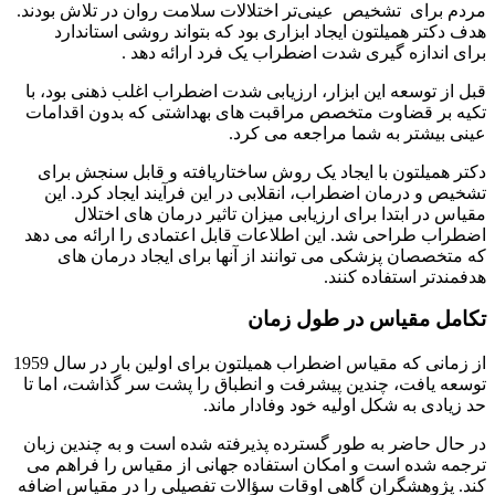
مردم برای تشخیص عینی‌تر اختلالات سلامت روان در تلاش بودند.
هدف دکتر همیلتون ایجاد ابزاری بود که بتواند روشی استاندارد
برای اندازه گیری شدت اضطراب یک فرد ارائه دهد .
قبل از توسعه این ابزار، ارزیابی شدت اضطراب اغلب ذهنی بود، با
تکیه بر قضاوت متخصص مراقبت های بهداشتی که بدون اقدامات
عینی بیشتر به شما مراجعه می کرد.
دکتر همیلتون با ایجاد یک روش ساختاریافته و قابل سنجش برای
تشخیص و درمان اضطراب، انقلابی در این فرآیند ایجاد کرد. این
مقیاس در ابتدا برای ارزیابی میزان تاثیر درمان های اختلال
اضطراب طراحی شد. این اطلاعات قابل اعتمادی را ارائه می دهد
که متخصصان پزشکی می توانند از آنها برای ایجاد درمان های
هدفمندتر استفاده کنند.
تکامل مقیاس در طول زمان
از زمانی که مقیاس اضطراب همیلتون برای اولین بار در سال 1959
توسعه یافت، چندین پیشرفت و انطباق را پشت سر گذاشت، اما تا
حد زیادی به شکل اولیه خود وفادار ماند.
در حال حاضر به طور گسترده پذیرفته شده است و به چندین زبان
ترجمه شده است و امکان استفاده جهانی از مقیاس را فراهم می
کند. پژوهشگران گاهی اوقات سؤالات تفصیلی را در مقیاس اضافه