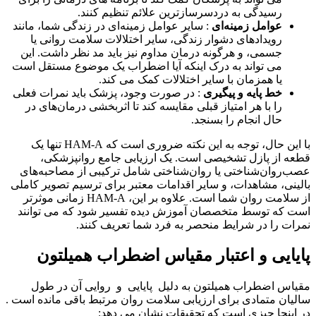
رسیدگی به دردسرسازترین علائم تنظیم کنند.
عوامل زمینه‌ای
: سایر عوامل زمینه‌ای در زندگی شما، مانند
رویدادهای دشوار زندگی، سایر اختلالات سلامت روانی یا
جسمی، و هرگونه درمان مداوم نیز باید مد نظر داشت. این
می تواند به درک اینکه آیا اضطراب یک موضوع مستقل است
یا همزمان با سایر اختلالات کمک می کند.
خط پایه و پیگیری
: در صورت وجود، پزشک باید نمرات فعلی
را با هر امتیاز قبلی مقایسه کند تا اثربخشی درمان‌های در
حال انجام را بسنجد.
با این حال، توجه به این نکته ضروری است که HAM-A تنها یک
قطعه از پازل تشخیصی است. یک ارزیابی جامع روانپزشکی،
عصب‌روان‌شناختی یا روان‌شناختی شامل ترکیبی از مصاحبه‌های
بالینی، مشاهدات، و سایر اقدامات معتبر برای ترسیم تصویر کاملی
از سلامت روان شما است. علاوه بر این، HAM-A زمانی موثرتر
است که توسط متخصصان آموزش دیده تفسیر شود که می توانند
نمرات را در شرایط منحصر به فرد شما تعریف کنند.
پایایی و اعتبار مقیاس اضطراب همیلتون
مقیاس اضطراب همیلتون به دلیل پایایی و روایی آن در طول
سالیان متمادی برای ارزیابی سلامت روان مرتبط باقی مانده است .
در اینجا چیزی است که تحقیقات نشان می دهد: