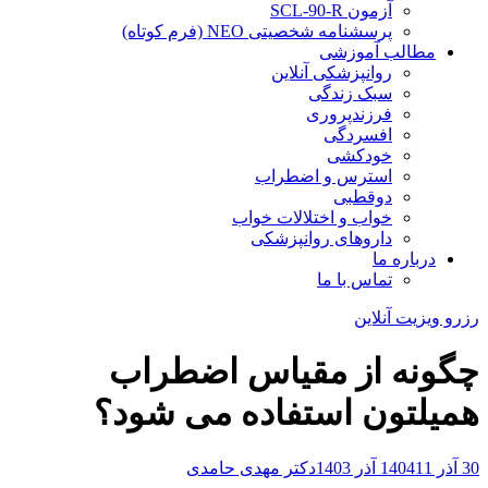
آزمون SCL-90-R
پرسشنامه شخصیتی NEO (فرم کوتاه)
مطالب آموزشی
روانپزشکی آنلاین
سبک زندگی
فرزندپروری
افسردگی
خودکشی
استرس و اضطراب
دوقطبی
خواب و اختلالات خواب
داروهای روانپزشکی
درباره ما
تماس با ما
رزرو ویزیت آنلاین
چگونه از مقیاس اضطراب
همیلتون استفاده می شود؟
30 آذر 1404
11 آذر 1403
دکتر مهدی حامدی