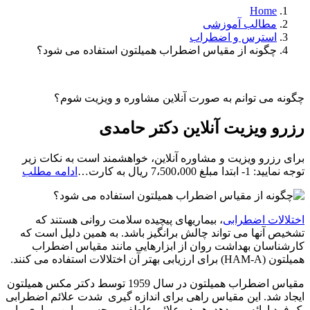
Home
مطالب آموزشی
استرس و اضطراب
چگونه از مقیاس اضطراب همیلتون استفاده می شود؟
چگونه می توانم به صورت آنلاین مشاوره و ویزیت شوم؟
رزرو ویزیت آنلاین دکتر حامدی
برای رزرو ویزیت و مشاوره آنلاین، خواهشمند است به نکات زیر
رزرو
توجه نمایید: 1- ابتدا مبلغ 7،500،000 ریال به کارت…
ادامه مطلب
ویزیت
آنلاین
دکتر
اختلالات اضطرابی
، بیماریهای پیچیده سلامت روانی هستند که
حامد
تشخیص آنها می تواند چالش برانگیز باشد. به همین دلیل است که
کارشناسان بهداشت روان از ابزارهایی مانند مقیاس اضطراب
همیلتون (HAM-A) برای ارزیابی بهتر آن اختلالات استفاده می کنند.
مقیاس اضطراب همیلتون در سال 1959 توسط دکتر مکس همیلتون
ایجاد شد. این مقیاس راهی برای اندازه گیری شدت علائم اضطرابی
یک فرد ارائه می دهد. هر دو علائم عاطفی و جسمی این بیماری را