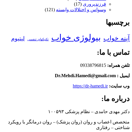
فرزندپروری
(17)
وسواس و اختلالات وابسته
(121)
برچسبها
بیولوژی خواب
آپنه خواب
لیتیوم
تکنیکهای تنفسی
تماس با ما:
تلفن همراه:
09338796815
ایمیل : Dr.Mehdi.Hamedi@gmail.com
وب سایت:
https://dr-hamedi.ir
درباره ما:
دکتر مهدی حامدی – نظام پزشکی ۱۰۰۵۹۳
متخصص اعصاب و روان (روان پزشک) – روان درمانگر با رویکرد
شناختی – رفتاری