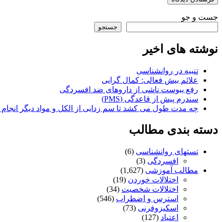
جست و جو
جستجو
نوشته های اخیر
تنبیه در روانشناسی
علائم بیش فعالی: کمال گرایی
رفع یبوست ناشی از داروهای ضد افسردگی
سندرم پیش از قاعدگی (PMS)
چه مدت طول می کشد تا سم زدایی از الکل و مواد دیگر انجام
دسته بندی مطالب
تستهای روانشناسی
(6)
افسردگی
(3)
مطالب آموزشی
(1,627)
اختلالات خوردن
(19)
اختلالات شخصیت
(34)
استرس و اضطراب
(546)
اسکیزوفرنی
(73)
اعتیاد
(127)