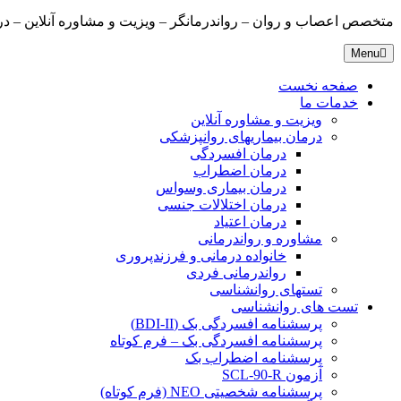
متخصص اعصاب و روان – رواندرمانگر – ویزیت و مشاوره آنلاین – درمانگ
Menu
صفحه نخست
خدمات ما
ویزیت و مشاوره آنلاین
درمان بیماریهای روانپزشکی
درمان افسردگی
درمان اضطراب
درمان بیماری وسواس
درمان اختلالات جنسی
درمان اعتیاد
مشاوره و رواندرمانی
خانواده درمانی و فرزندپروری
رواندرمانی فردی
تستهای روانشناسی
تست های روانشناسی
پرسشنامه افسردگی بک (BDI-II)
پرسشنامه افسردگی بک – فرم کوتاه
پرسشنامه اضطراب بک
آزمون SCL-90-R
پرسشنامه شخصیتی NEO (فرم کوتاه)