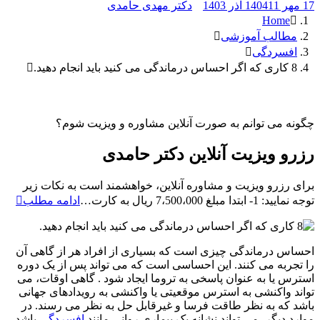
17 مهر 1404
11 آذر 1403
دکتر مهدی حامدی
Home
مطالب آموزشی
افسردگی
8 کاری که اگر احساس درماندگی می کنید باید انجام دهید.
چگونه می توانم به صورت آنلاین مشاوره و ویزیت شوم؟
رزرو ویزیت آنلاین دکتر حامدی
برای رزرو ویزیت و مشاوره آنلاین، خواهشمند است به نکات زیر
رزرو
توجه نمایید: 1- ابتدا مبلغ 7،500،000 ریال به کارت…
ادامه مطلب
ویزیت
آنلاین
دکتر
احساس درماندگی چیزی است که بسیاری از افراد هر از گاهی آن
حامد
را تجربه می کنند. این احساسی است که می تواند پس از یک دوره
استرس یا به عنوان پاسخی به تروما ایجاد شود . گاهی اوقات، می
تواند واکنشی به استرس موقعیتی یا واکنشی به رویدادهای جهانی
باشد که به نظر طاقت فرسا و غیرقابل حل به نظر می رسند. در
موارد دیگر، می تواند نشانه یک بیماری روانی مانند
افسردگی
باشد .