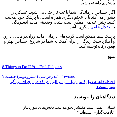
بیشتری داشته باشید.
اگر احساس درماندگی شما باعث ناراحتی می شود، عملکرد را
دشوار می کند یا با علائم دیگری همراه است، با پزشک خود صحبت
کنید. چنین علائمی ممکن است نشانه وضعیتی مانند افسردگی
یا
اختلال خلقی
دیگری باشد .
پزشک شما ممکن است گزینه‌های درمانی مانند روان‌درمانی ، دارو،
و اصلاح سبک زندگی را برای کمک به شما در شروع احساس بهتر و
بهبود رفاه توصیه کند.
منبع
8 Things to Do If You Feel Helpless
راهبری
Previous
تندرهراسی (آستروفوبیا) چیست؟
Next
مقایسه دولوکستین با اس‌سیتالوپرام: کدام برای افسردگی
نوشته
بهتر است؟
دیدگاهتان را بنویسید
نشانی ایمیل شما منتشر نخواهد شد.
بخش‌های موردنیاز
علامت‌گذاری شده‌اند
*