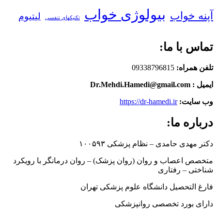
بیولوژی خواب
آپنه خواب
لیتیوم
تکنیکهای تنفسی
تماس با ما:
تلفن همراه:
09338796815
ایمیل : Dr.Mehdi.Hamedi@gmail.com
وب سایت:
https://dr-hamedi.ir
درباره ما:
دکتر مهدی حامدی – نظام پزشکی ۱۰۰۵۹۳
متخصص اعصاب و روان (روان پزشک) – روان درمانگر با رویکرد
شناختی – رفتاری
فارغ التحصیل دانشگاه علوم پزشکی تهران
دارای بورد تخصصی روانپزشکی