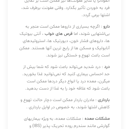
آنفولانزا یا سایر عفونت‌ها نیز ممکن است بر تمایل
فرد به خوردن تأثیر بگذارد. وقتی عفونت برطرف شد،
اشتها برمی گردد.
دارو
: اگرچه بسیاری از داروها ممکن است منجر به
بی‌اشتهایی شوند، اما
قرص های خواب
، آنتی بیوتیک
ها، داروهای فشار خون، دیورتیک ها، استروئیدهای
آنابولیک و مسکن ها از رایج ترین آنها هستند. ممکن
است باعث تهوع و خستگی نیز شوند.
درد
: درد شدید می‌تواند باعث شود که شما بیش از
حد احساس بیماری کنید که نمی‌توانید غذا بخورید.
میگرن، معده درد یا انواع دیگر دردها ممکن است
باعث شود که علاقه خود را به غذا از دست بدهید.
بارداری
: مادران باردار ممکن است دچار حالت تهوع و
کاهش اشتها شوند، به خصوص در اوایل بارداری .
مشکلات معده
: مشکلات معده، به ویژه بیماریهای
گوارشی مانند سندرم روده تحریک پذیر (IBS) و