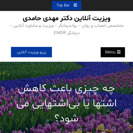
Ski
Top Bar
t
ویزیت آنلاین دکتر مهدی حامدی
conten
متخصص اعصاب و روان – رواندرمانگر – ویزیت و مشاوره آنلاین –
درمانگر EMDR
رزرو ویزیت آنلاین
Menu
چه چیزی باعث کاهش
اشتها یا بی‌اشتهایی می
شود؟