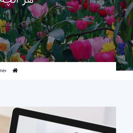
هر آنچه
me