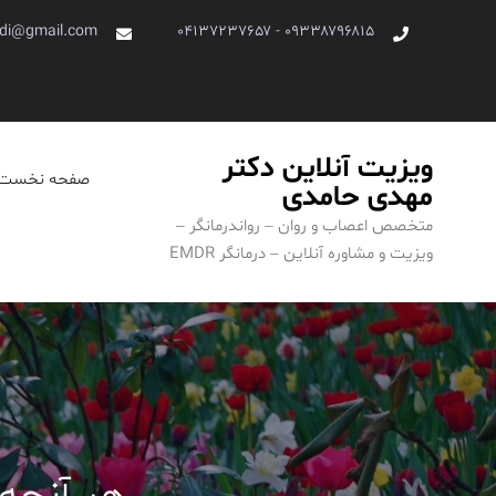
Ski
di@gmail.com
۰۹۳۳۸۷۹۶۸۱۵ - ۰۴۱۳۷۲۳۷۶۵۷
t
conten
ویزیت آنلاین دکتر
صفحه نخست
مهدی حامدی
متخصص اعصاب و روان – رواندرمانگر –
ویزیت و مشاوره آنلاین – درمانگر EMDR